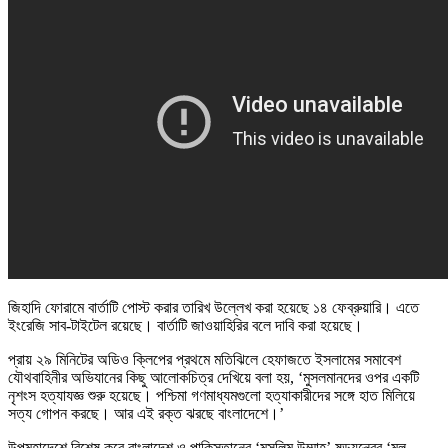
জিহাদি ফোরামে বার্তাটি পোস্ট করার তারিখ উল্লেখ করা হয়েছে ১৪ ফেব্রুয়ারি। এতে
ইংরেজি সাব-টাইটেল রয়েছে। বার্তাটি জাওয়াহিরির বলে দাবি করা হয়েছে।
প্রায় ২৯ মিনিটের অডিও ক্লিপের ‍প্রথমে মতিঝিলে হেফাজতে ইসলামের সমাবেশ
যৌথবাহিনীর অভিযানের কিছু আলোকচিত্র দেখিয়ে বলা হয়, ‘মুসলমানদের ওপর একটি
নৃশংস হত্যাযজ্ঞ শুরু হয়েছে। পশ্চিমা গণমাধ্যমগুলো হত্যাকারীদের সঙ্গে হাত মিলিয়ে
সত্য গোপন করছে। আর এই রক্ত ঝরছে বাংলাদেশে।’
উপমহাদেশে বিশেষ করে বাংলাদেশ ও পাকিস্তানের ‘মুসলিম উম্মাহ’ ষড়যন্ত্রের ‘মূল