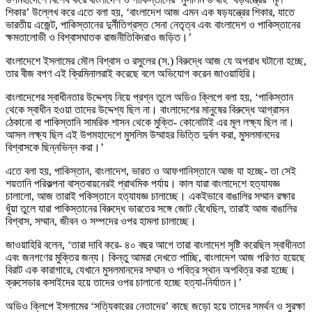
শিকার’ উল্লেখ করে এতে বলা হয়, ‘বাংলাদেশ আজ এমন এক ষড়যন্ত্রের শিকার, যাতে
ভারতীয় এজেন্ট, পাকিস্তানের দুর্নীতিগ্রস্ত সেনা নেতৃত্ব এবং বাংলাদেশ ও পাকিস্তানের
ক্ষমতালোভী ও বিশ্বাসঘাতক রাজনীতিবিদরাও জড়িত।’
বাংলাদেশে ইসলামের মৌল বিশ্বাস ও রসুলের (স.) বিরুদ্ধে আজ যে অপরাধ ঘটানো হচ্ছে,
তার বীজ বপণ এই ক্রিমিনালরাই করেছে বলে অভিযোগ করেন জাওয়াহিরি।
বাংলাদেশের স্বাধীনতার উদ্দেশ্য নিয়ে প্রশ্ন তুলে অডিও ক্লিপে বলা হয়, ‘পাকিস্তান
থেকে স্বাধীন হওয়া তাদের উদ্দেশ্য ছিল না। বাংলাদেশের মানুষের বিরুদ্ধে আগ্রাসন
ঠেকানো বা পাকিস্তানি সামরিক শাসন থেকে মুক্তি- কোনোটাই এর মূল লক্ষ্য ছিল না।
আসল লক্ষ্য ছিল এই উপমহাদেশে মুসলিম উম্মাহর ভিত্তি দুর্বল করা, মুসলমানদের
বিশ্বাসকে ছিন্নভিন্ন করা।’
এতে বলা হয়, পাকিস্তান, বাংলাদেশ, ভারত ও আফগানিস্তানে আজ যা হচ্ছে- তা সেই
শয়তানি পরিকল্পনা বাস্তবায়নেরই প্রাথমিক পর্যায়। কাল যারা বাংলাদেশে হত্যাযজ্ঞ
চালালো, আজ তারাই পকিস্তানে হত্যাযজ্ঞ চালাচ্ছে। একইভাবে বাঙালির সম্মান রক্ষার
ধুঁয়া তুলে যারা পাকিস্তানের বিরুদ্ধে ভারতের সঙ্গে জোট বেঁধেছিল, তারাই আজ বাঙালির
বিশ্বাস, সম্মান, জীবন ও সম্পদের ওপর হামলা চালাচ্ছে।
জাওয়াহিরি বলেন, ‘তারা দাবি করে- ৪০ বছর আগে তারা বাংলাদেশ সৃষ্টি করেছিল স্বাধীনতা
এবং জনগণের মুক্তির জন্য। কিন্তু আমরা দেখতে পাচ্ছি, বাংলাদেশ আজ পরিণত হয়েছে
বিরাট এক কারাগারে, যেখানে মুসলমানদের সম্মান ও পবিত্র স্থান অপবিত্র করা হচ্ছে।
ক্রুসেডার কসাইদের হয়ে তাদের ওপর চালানো হচ্ছে হত্যা-নির্যাতন।’
অডিও ক্লিপে ইসলামের ‘সত্যিকারের নেতাদের’ কাছে জড়ো হয়ে তাদের সমর্থন ও সুরক্ষা