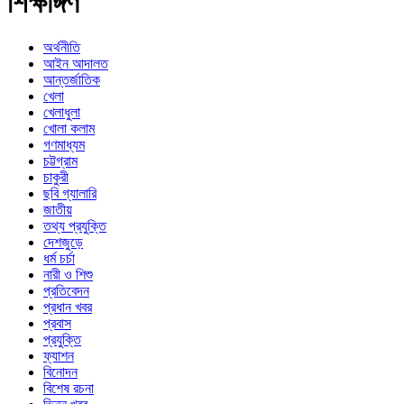
শিক্ষাঙ্গণ
অর্থনীতি
আইন আদালত
আন্তর্জাতিক
খেলা
খেলাধুলা
খোলা কলাম
গণমাধ্যম
চট্টগ্রাম
চাকুরী
ছবি গ্যালারি
জাতীয়
তথ্য প্রযুক্তি
দেশজুড়ে
ধর্ম চর্চা
নারী ও শিশু
প্রতিবেদন
প্রধান খবর
প্রবাস
প্রযুক্তি
ফ্যাশন
বিনোদন
বিশেষ রচনা