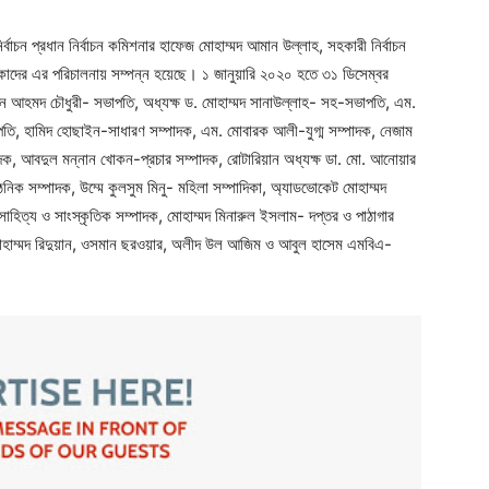
 নির্বাচন প্রধান নির্বাচন কমিশনার হাফেজ মোহাম্মদ আমান উল্লাহ, সহকারী নির্বাচন
াদের এর পরিচালনায় সম্পন্ন হয়েছে। ১ জানুয়ারি ২০২০ হতে ৩১ ডিসেম্বর
রুদ্দিন আহমদ চৌধুরী- সভাপতি, অধ্যক্ষ ড. মোহাম্মদ সানাউল্লাহ- সহ-সভাপতি, এম.
, হামিদ হোছাইন-সাধারণ সম্পাদক, এম. মোবারক আলী-যুগ্ম সম্পাদক, নেজাম
পাদক, আবদুল মন্নান খোকন-প্রচার সম্পাদক, রোটারিয়ান অধ্যক্ষ ডা. মো. আনোয়ার
িক সম্পাদক, উম্মে কুলসুম মিনু- মহিলা সম্পাদিকা, অ্যাডভোকেট মোহাম্মদ
সাহিত্য ও সাংস্কৃতিক সম্পাদক, মোহাম্মদ মিনারুল ইসলাম- দপ্তর ও পাঠাগার
মোহাম্মদ রিদুয়ান, ওসমান ছরওয়ার, অলীদ উল আজিম ও আবুল হাসেম এমবিএ-