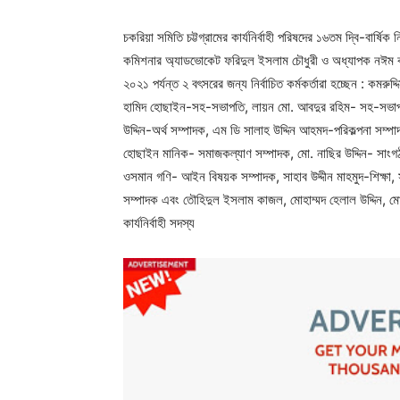
চকরিয়া সমিতি চট্টগ্রামের কার্যনির্বাহী পরিষদের ১৬তম দ্বি-বার্ষিক
কমিশনার অ্যাডভোকেট ফরিদুল ইসলাম চৌধুরী ও অধ্যাপক নঈম ক
২০২১ পর্যন্ত ২ বৎসরের জন্য নির্বাচিত কর্মকর্তারা হচ্ছেন : কম
হামিদ হোছাইন-সহ-সভাপতি, লায়ন মো. আবদুর রহিম- সহ-সভাপতি
উদ্দিন-অর্থ সম্পাদক, এম ডি সালাহ উদ্দিন আহমদ-পরিকল্পনা সম্
হোছাইন মানিক- সমাজকল্যাণ সম্পাদক, মো. নাছির উদ্দিন- সাংগঠন
ওসমান গণি- আইন বিষয়ক সম্পাদক, সাহাব উদ্দীন মাহমুদ-শিক্ষা, 
সম্পাদক এবং তৌহিদুল ইসলাম কাজল, মোহাম্মদ হেলাল উদ্দিন, 
কার্যনির্বাহী সদস্য