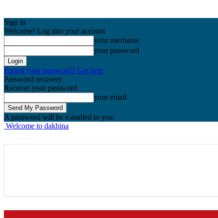
Sign in
Welcome! Log into your account
your username
your password
Forgot your password? Get help
Password recovery
Recover your password
your email
A password will be e-mailed to you.
Welcome to dakhina