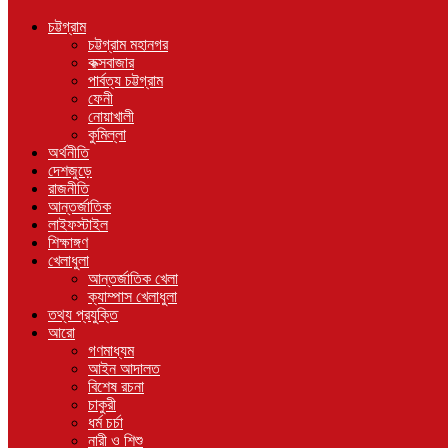
চট্টগ্রাম
চট্টগ্রাম মহানগর
কক্সবাজার
পার্বত্য চট্টগ্রাম
ফেনী
নোয়াখালী
কুমিল্লা
অর্থনীতি
দেশজুড়ে
রাজনীতি
আন্তর্জাতিক
লাইফস্টাইল
শিক্ষাঙ্গণ
খেলাধুলা
আন্তর্জাতিক খেলা
ক্যাম্পাস খেলাধুলা
তথ্য প্রযুক্তি
আরো
গণমাধ্যম
আইন আদালত
বিশেষ রচনা
চাকুরী
ধর্ম চর্চা
নারী ও শিশু