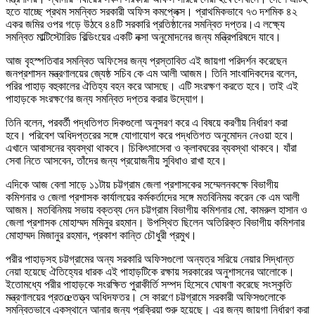
হতে যাচ্ছে প্রথম সমন্বিত সরকারী অফিস কমপ্লেক্স। প্রাথমিকভাবে ৭৩ দশমিক ৪২
একর জমির ওপর গড়ে উঠবে ৪৪টি সরকারি প্রতিষ্ঠানের সমন্বিত দপ্তর।এ লক্ষ্যে
সমন্বিত মাল্টিস্টোরিড বিল্ডিংয়ের একটি নক্সা অনুমোদনের জন্য মন্ত্রিপরিষদে যাবে।
আজ বৃহস্পতিবার সমন্বিত অফিসের জন্য প্রস্তাবিত এই জায়গা পরিদর্শন করেছেন
জনপ্রশাসন মন্ত্রণালয়ের জ্যেষ্ঠ সচিব কে এম আলী আজম। তিনি সাংবাদিকদের বলেন,
পরির পাহাড় বহুকালের ঐতিহ্য বহন করে আসছে। এটি সংরক্ষণ করতে হবে। তাই এই
পাহাড়কে সংরক্ষণের জন্য সমন্বিত দপ্তর করার উদ্যোগ।
তিনি বলেন, পরবর্তী পদ্ধতিগত দিকগুলো অনুসরণ করে এ বিষয়ে করণীয় নির্ধারণ করা
হবে। পরিবেশ অধিদপ্তরের সঙ্গে যোগাযোগ করে পদ্ধতিগত অনুমোদন নেওয়া হবে।
এখানে আবাসনের ব্যবস্থা থাকবে। চিকিৎসাসেবা ও ক্লাবঘরের ব্যবস্থা থাকবে। যাঁরা
সেবা নিতে আসবেন, তাঁদের জন্য প্রয়োজনীয় সুবিধাও রাখা হবে।
এদিকে আজ বেলা সাড়ে ১১টায় চট্টগ্রাম জেলা প্রশাসকের সম্মেলনকক্ষে বিভাগীয়
কমিশনার ও জেলা প্রশাসক কার্যালয়ের কর্মকর্তাদের সঙ্গে মতবিনিময় করেন কে এম আলী
আজম। মতবিনিময় সভায় বক্তব্য দেন চট্টগ্রাম বিভাগীয় কমিশনার মো. কামরুল হাসান ও
জেলা প্রশাসক মোহাম্মদ মমিনুর রহমান। উপস্থিত ছিলেন অতিরিক্ত বিভাগীয় কমিশনার
মোহাম্মদ মিজানুর রহমান, প্রকাশ কান্তি চৌধুরী প্রমুখ।
পরীর পাহাড়সহ চট্টগ্রামের অন্য সরকারি অফিসগুলো অন্যত্র সরিয়ে নেয়ার সিদ্ধান্ত
নেয়া হয়েছে ঐতিহ্যের ধারক এই পাহাড়টিকে রক্ষায় সরকারের অনুশাসনের আলোকে।
ইতোমধ্যে পরীর পাহাড়কে সংরক্ষিত পুরাকীর্তি সম্পদ হিসেবে ঘোষণা করেছে সংস্কৃতি
মন্ত্রণালয়ের প্রতœতত্ত্ব অধিদফতর। সে কারণে চট্টগ্রামে সরকারী অফিসগুলোকে
সমন্বিতভাবে একস্থানে আনার জন্য প্রক্রিয়া শুরু হয়েছে। এর জন্য জায়গা নির্ধারণ করা