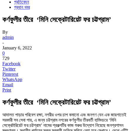
প্রতিবেদন
প্রধান খবর
কর্ণফুলীর তীরে ‘মিনি সেক্রেটারিয়েট ফর চট্টগ্রাম’
By
admin
-
January 6, 2022
0
729
Facebook
Twitter
Pinterest
WhatsApp
Email
Print
কর্ণফুলীর তীরে ‘মিনি সেক্রেটারিয়েট ফর চট্টগ্রাম’
আদালত পাড়ার পরিবেশ রক্ষা, নগরীর ওপর চাপ কমানো এবং জনগণ যেন এক জায়গাতেই
সরকারী সব সেবা পায়, এ জন্য চট্টগ্রাম নগরের কর্ণফুলীর তীরবর্তী হামিদচরে ‘মিনি
সেক্রেটারিয়েট ফর চট্টগ্রাম’ নামের প্রকল্পটির কাজ শুরুর উদ্যোগ নিয়েছে জনপ্রশাসন
মন্ত্রণালয়। স্থানীয় পর্যায়ের সকল সরকারী অফিস সরিয়ে নেয়া হবে সেখানে। দেশে এটিই