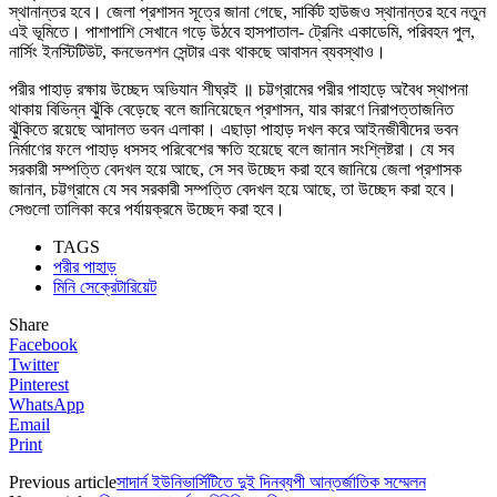
স্থানান্তর হবে। জেলা প্রশাসন সূত্রে জানা গেছে, সার্কিট হাউজও স্থানান্তর হবে নতুন
এই ভূমিতে। পাশাপাশি সেখানে গড়ে উঠবে হাসপাতাল- ট্রেনিং একাডেমি, পরিবহন পুল,
নার্সিং ইনস্টিটিউট, কনভেনশন সেন্টার এবং থাকছে আবাসন ব্যবস্থাও।
পরীর পাহাড় রক্ষায় উচ্ছেদ অভিযান শীঘ্রই ॥ চট্টগ্রামের পরীর পাহাড়ে অবৈধ স্থাপনা
থাকায় বিভিন্ন ঝুঁকি বেড়েছে বলে জানিয়েছেন প্রশাসন, যার কারণে নিরাপত্তাজনিত
ঝুঁকিতে রয়েছে আদালত ভবন এলাকা। এছাড়া পাহাড় দখল করে আইনজীবীদের ভবন
নির্মাণের ফলে পাহাড় ধসসহ পরিবেশের ক্ষতি হয়েছে বলে জানান সংশ্লিষ্টরা। যে সব
সরকারী সম্পত্তি বেদখল হয়ে আছে, সে সব উচ্ছেদ করা হবে জানিয়ে জেলা প্রশাসক
জানান, চট্টগ্রামে যে সব সরকারী সম্পত্তি বেদখল হয়ে আছে, তা উচ্ছেদ করা হবে।
সেগুলো তালিকা করে পর্যায়ক্রমে উচ্ছেদ করা হবে।
TAGS
পরীর পাহাড়
মিনি সেক্রেটারিয়েট
Share
Facebook
Twitter
Pinterest
WhatsApp
Email
Print
Previous article
সাদার্ন ইউনিভার্সিটিতে দুই দিনব্যপী আন্তর্জাতিক সম্মেলন