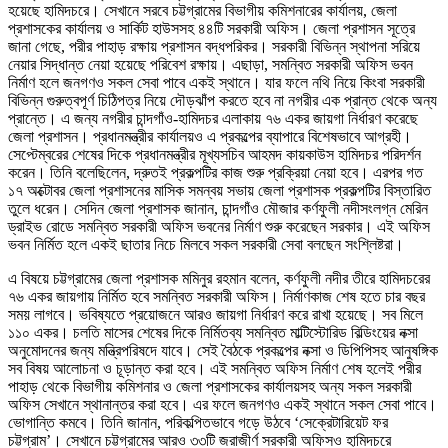
হয়েছে হামিদচরে। সেখানে সরবে চট্টগ্রামের বিভাগীয় কমিশনারের কার্যালয়, জেলা
প্রশাসকের কার্যালয় ও সার্কিট হাউসসহ ৪৪টি সরকারী অফিস। জেলা প্রশাসন সূত্রে
জানা গেছে, পরীর পাহাড় রক্ষায় প্রশাসন বদ্ধপরিকর। সরকারী বিভিন্ন স্থাপনা সরিয়ে
নেয়ার সিদ্ধান্ত নেয়া হয়েছে পরিবেশ রক্ষায়। এছাড়া, সমন্বিত সরকারী অফিস ভবন
নির্মাণ হলে জনগণও সকল সেবা পাবে একই স্থানে। যার ফলে নথি নিয়ে কিংবা সরকারী
বিভিন্ন গুরুত্বপূর্ণ চিঠিপত্র নিয়ে দৌড়ঝাঁপ করতে হবে না নগরীর এক প্রান্ত থেকে অন্য
প্রান্তে। এ জন্য নগরীর চান্দগাঁও-হামিদচর এলাকায় ৭৬ একর জায়গা নির্ধারণ করেছে
জেলা প্রশাসন। প্রধানমন্ত্রীর কার্যালয়ও এ প্রকল্পের ব্যাপারে বিশেষভাবে আগ্রহী।
সেপ্টেম্বরের শেষের দিকে প্রধানমন্ত্রীর মূখ্যসচিব আহমদ কায়কাউস হামিদচর পরিদর্শন
করেন। তিনি বলেছিলেন, দ্রুতই প্রকল্পটির কাজ শুরু প্রক্রিয়া নেয়া হবে। এরপর গত
১৭ অক্টোবর জেলা প্রশাসনের মাসিক সমন্বয় সভায় জেলা প্রশাসক প্রকল্পটির বিস্তারিত
তুলে ধরেন। সেদিন জেলা প্রশাসক জানান, চান্দগাঁও মৌজার কর্ণফুলী নদীসংলগ্ন মেরিন
ড্রাইভ রোডে সমন্বিত সরকারী অফিস ভবনের নির্মাণ শুরু করেছেন সরকার। এই অফিস
ভবন নির্মিত হলে একই ছাতার নিচে মিলবে সকল সরকারী সেবা বলছেন সংশ্লিষ্টরা।
এ বিষয়ে চট্টগ্রামের জেলা প্রশাসক মমিনুর রহমান বলেন, কর্ণফুলী নদীর তীরে হামিদচরের
৭৬ একর জায়গায় নির্মিত হবে সমন্বিত সরকারী অফিস। নির্মাণকাজ শেষ হতে চার বছর
সময় লাগবে। ভবিষ্যতে প্রয়োজনে আরও জায়গা নির্ধারণ করে রাখা হয়েছে। সব মিলে
১১০ একর। চলতি মাসের শেষের দিকে নির্মিতব্য সমন্বিত মাল্টিস্টোরিড বিল্ডিংয়ের নক্সা
অনুমোদনের জন্য মন্ত্রিপরিষদে যাবে। সেই বৈঠকে প্রকল্পের নক্সা ও ডিপিপিসহ আনুষঙ্গিক
সব বিষয় আলোচনা ও চূড়ান্ত করা হবে। এই সমন্বিত অফিস নির্মাণ শেষ হলেই পরীর
পাহাড় থেকে বিভাগীয় কমিশনার ও জেলা প্রশাসকের কার্যালয়সহ অন্য সকল সরকারী
অফিস সেখানে স্থানান্তর করা হবে। এর ফলে জনগণও একই স্থানে সকল সেবা পাবে।
ভোগান্তি কমবে। তিনি জানান, পরিকল্পিতভাবে গড়ে উঠবে ‘সেক্রেটারিয়েট ফর
চট্টগ্রাম’। সেখানে চট্টগ্রামের আরও ৩৩টি জরাজীর্ণ সরকারী অফিসও হামিদচরে