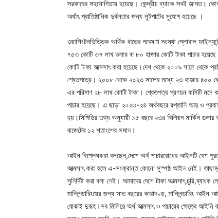
সরকারের সহযোগিতায় হয়েছে। কেন্দ্রীয় ব্যাংক সবই জানত। কোন্ 
অর্থাৎ প্রাতিষ্ঠানিক দুর্বলতার জন্য লুটপাটের সুযোগ হয়েছে ।
ওয়াশিংটনভিত্তিক অর্থিক খাতের গবেষণা সংস্থা গ্লোবাল ফাইন্য
৭৫৩ কোটি ৩৭ লাখ ডলার বা ৮০ হাজার কোটি টাকা পাচার হয়েছে। 
কোটি টাকা আত্মসাৎ করা হয়েছে।দেশ থেকে ২০০৯ সালে থেকে প্রতি
শ্বেতপত্রে। ২০০৮ থেকে ২০২৩ সালের মধ্যে ২৩ হাজার ৪০০ কোটি
এর পরিমাণ ২৮ লাখ কোটি টাকা। শ্বেতপত্র প্রণয়ন কমিটি মনে ক
পাচার হয়েছে। এ ছাড়া ২০২৩-২৪ অর্থবছরে রপ্তানি আয় ও প্রবা
হয়।সিপিডির তথ্য অনুযায়ী ১৫ বছরে ২৩৪ বিলিয়ন মার্কিন ডলার 
বাজেটের ১২ শতাংশের সমান।
আইন বিশ্লেষকরা বলছেন,দেশে অর্থ পাচাররোধের আইনটি বেশ পুরন
আত্মসাৎ করা হলে এ-সংক্রান্ত কোনো সুস্পষ্ঠ আইন নেই। তাছাড়
সুনির্দিষ্ট করা বলা নেই। আমাদের দেশে টাকা আত্মসাৎ,চুরি,ব্য
মানিলন্ডারিংয়ের জন্য সাত বছরের কারাদণ্ড, মানিলন্ডারিং আইন আ
বোঝাই দুরূহ।সব মিলিয়ে অর্থ আত্মসাৎ ও পাচারের ক্ষেত্রে আইনি কাঠ