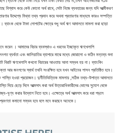
 ছিল।ব্যাংক থেকে টাকা নিয়ে যখন টাকা ফেরত দেয় না,তখন আইনজীবিরা দণ্ড
 বিশ্বাস করে কেউ কোনো অর্থ রাখে, সেটা নিজে ব্যবহারের জন্য যদি আত্মীকরণ
ার উদ্দেশ্যে মিথ্যা তথ্য প্রদান করে অথবা প্রতারণার মাধ্যমে কারও সম্পত্তি
। ব্যাংক থেকে টাকা লোপাটের ক্ষেত্রে শুধু অর্থ ঋণ আদালতে মামলা করা ছাড়া
মনে করেন । আমাদের বিচার ব্যবস্থাও এ ধরনের ইচ্ছাকৃত ঋণখেলাপি
লনগত ব্যর্থতা এবং জালিয়াতির ব্যাপারে মাঝে মধ্যে জোরালো ও কঠিন মন্তব্য শুনা
িরাট বিরাট ঋণখেলাপি কখনো বিচারের আওতায় আনা সম্ভব হয় না। ব্যাংকিং
ক্তা আর জনগণের স্বার্থ তখনি সংরক্ষিত হবে যখন আইনের শাসন প্রতিষ্ঠিত হবে।
ূলক শাস্তি হওয়া প্রয়োজন। দুর্নীতিভিত্তিক মামলায় ,সঠিক তথ্য-উপাত্ত আদালতে
তি দিয়ে ছেড়ে দিলে আত্মসাৎ করা অর্থ উত্তরাধিকারীদের ভোগের সুযোগ থেকে
জ্য-ঘৃণ্য করার উদ্যোগ নিতে হবে। এক্ষেত্রে অর্থ আত্মসাৎ করে ধরা পড়লে
প্রবণতা কমানো সম্ভব হবে বলে মনে করছেন অনেকে।