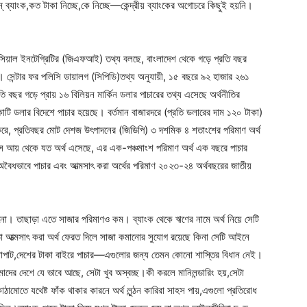
ব্যাংক,কত টাকা নিচ্ছে,কে নিচ্ছে—কেন্দ্রীয় ব্যাংকের অগোচরে কিছুই হয়নি।
ান্সিয়াল ইনটেগ্রিটির (জিএফআই) তথ্য বলছে, বাংলাদেশ থেকে গড়ে প্রতি বছর
সেন্টার ফর পলিসি ডায়ালগ (সিপিডি)তথ্য অনুযায়ী, ১৫ বছরে ৯২ হাজার ২৬১
 বছর গড়ে প্রায় ১৬ বিলিয়ন মার্কিন ডলার পাচারের তথ্য এসেছে অর্থনীতির
 ডলার বিদেশে পাচার হয়েছে। বর্তমান বাজারদরে (প্রতি ডলারের দাম ১২০ টাকা)
রে, প্রতিবছর মোট দেশজ উৎপাদনের (জিডিপি) ৩ দশমিক ৪ শতাংশের পরিমাণ অর্থ
স আয় থেকে যত অর্থ এসেছে, এর এক-পঞ্চমাংশ পরিমাণ অর্থ এক বছরে পাচার
অবৈধভাবে পাচার এবং আত্মসাৎ করা অর্থের পরিমাণ ২০২৩-২৪ অর্থবছরের জাতীয়
ো। তাছাড়া এতে সাজার পরিমাণও কম। ব্যাংক থেকে ঋণের নামে অর্থ নিয়ে সেটি
া আত্মসাৎ করা অর্থ ফেরত দিলে সাজা কমানোর সুযোগ রয়েছে কিনা সেটি আইনে
াংক লোপাট,দেশের টাকা বাইরে পাচার—এগুলোর জন্য তেমন কোনো শাস্তির বিধান নেই।
মাদের দেশে যে ভাবে আছে, সেটা খুব অস্বচ্ছ।কী করলে মানিলন্ডারিং হয়,সেটা
ামোতে যথেষ্ট ফাঁক থাকার কারনে অর্থ লুন্ঠন কারিরা সাহস পায়,এগুলো প্রতিরোধ