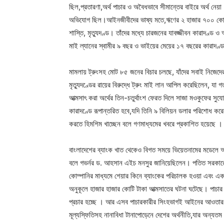
ছিল,প্রতারণা,অর্থ পাচার ও অবৈধভাবে সীমান্তের বাইরে অর্থ নে
অভিযোগ ছিল।আইনজীবীদের ভাষ্য মতে,ঋণের ২ হাজার ৭০০ কোটি ড
শাস্তি, মৃত্যুদণ্ড। তাঁদের মধ্যে চারজনের যাবজ্জীবন কারাদণ্ড 
মাই ল্যানের স্বামীর ৯ বছর ও ভাইয়ের মেয়ের ১৭ বছরের কারাদণ্
মামলায় ট্রুংসহ মোট ৮৫ জনের বিচার চলছে, যাঁদের সবাই নিজেদে
মৃত্যুদণ্ডের রায়ের বিরুদ্ধে ট্রুং মাই লান আপিল করেছিলেন, 
আত্মসাৎ করা অর্থের তিন-চতুর্থাংশ ফেরত দিলে সাজা মওকুফের সুযে
কারাদণ্ডে রূপান্তরিত হবে,যদি তিনি ৯ বিলিয়ন ডলার পরিশোধ করে
করতে হিমশিম খাচ্ছেন বলে গণমাধ্যমের খবরে প্রকাশিত হয়েছে ।
বাংলাদেশের ব্যাংক খাত থেকেও বিগত সময়ে ভিয়েতনামের মডেলে অর
বলে গভর্নর ড. আহসান এইচ মনসুর জানিয়েছিলেন। পতিত সরকারের সম
কোম্পানির মাধ্যমে শেয়ার কিনে ব্যাংকের পরিচালক হওয়া এবং এক
অনুকূলে হাজার হাজার কোটি টাকা আত্মসাতের ঘটনা ঘটেছে। পাচার 
প্রচার হচ্ছে । আর এসব পাচারকারীর সিংহভাগই আইনের আওতার ব
মূল্যস্ফিতিসহ নানাবিধা টানাপোড়েনে দেশের অর্থনীতি,যার অন্যত