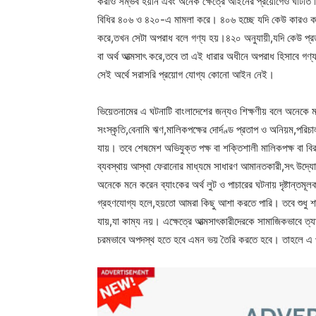
করাও সম্ভব হয়নি এবং অনেক ক্ষেত্রে আইনের প্রয়োগেও ঘাটতি
বিধির ৪০৬ ও ৪২০-এ মামলা করে। ৪০৬ হচ্ছে যদি কেউ কারও কাছে
করে,তখন সেটা অপরাধ বলে গণ্য হয়।৪২০ অনুযায়ী,যদি কেউ প্রতারণ
বা অর্থ আত্মসাৎ করে,তবে তা এই ধারার অধীনে অপরাধ হিসাবে গণ্য
সেই অর্থে সরাসরি প্রয়োগ যোগ্য কোনো আইন নেই।
ভিয়েতনামের এ ঘটনাটি বাংলাদেশের জন্যও শিক্ষণীয় বলে অনেকে 
সংস্কৃতি,বেনামি ঋণ,মালিকপক্ষের দোর্দণ্ড প্রতাপ ও অনিয়ম,পরিচা
যায়। তবে শেষমেশ অভিযুক্ত পক্ষ বা শক্তিশালী মালিকপক্ষ বা ব
ব্যবস্থায় আস্থা ফেরানোর মাধ্যমে সাধারণ আমানতকারী,সৎ উদ্যো
অনেকে মনে করেন ব্যাংকের অর্থ লুট ও পাচারের ঘটনায় দৃষ্টান্তম
গ্রহণযোগ্য হলে,হয়তো আমরা কিছু আশা করতে পারি। তবে শুধু শাস্
যায়,যা কাম্য নয়। এক্ষেত্রে আত্মসাৎকারীদেরকে সামাজিকভাবে ত্যা
চরমভাবে অপদস্থ হতে হবে এমন ভয় তৈরি করতে হবে। তাহলে এ 