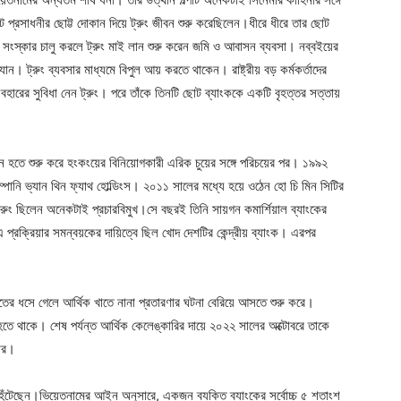
টে প্রসাধনীর ছোট্ট দোকান দিয়ে ট্রুং জীবন শুরু করেছিলেন।ধীরে ধীরে তার ছোট
 সংস্কার চালু করলে ট্রুং মাই লান শুরু করেন জমি ও আবাসন ব্যবসা। নব্বইয়ের
। ট্রুং ব্যবসার মাধ্যমে বিপুল আয় করতে থাকেন। রাষ্ট্রীয় বড় কর্মকর্তাদের
ি ব্যবহারের সুবিধা নেন ট্রুং। পরে তাঁকে তিনটি ছোট ব্যাংককে একটি বৃহত্তর সত্তায়
বর্তন হতে শুরু করে হংকংয়ের বিনিয়োগকারী এরিক চুয়ের সঙ্গে পরিচয়ের পর। ১৯৯২
ানি ভ্যান থিন ফ্যাথ হোল্ডিংস। ২০১১ সালের মধ্যে হয়ে ওঠেন হো চি মিন সিটির
্রুং ছিলেন অনেকটাই প্রচারবিমুখ।সে বছরই তিনি সায়গন কমার্শিয়াল ব্যাংকের
 এ প্রক্রিয়ার সমন্বয়কের দায়িত্বে ছিল খোদ দেশটির কেন্দ্রীয় ব্যাংক। এরপর
র ধসে গেলে আর্থিক খাতে নানা প্রতারণার ঘটনা বেরিয়ে আসতে শুরু করে।
 হতে থাকে। শেষ পর্যন্ত আর্থিক কেলেঙ্কারির দায়ে ২০২২ সালের অক্টোবরে তাকে
লার।
ই হেঁটেছেন।ভিয়েতনামের আইন অনুসারে, একজন ব্যক্তি ব্যাংকের সর্বোচ্চ ৫ শতাংশ