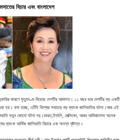
ত্মসাতের বিচার এবং বাংলাদেশ
লেঙ্কারির কারণে মৃত্যুদণ্ড দিয়েছে দেশটির আদালত। ১১ বছর ধরে দেশটির বড় একটি
েওয়া হয়। বলা হচ্ছে, এটিই বিশ্বের সবচেয়ে বড় ব্যাংক জালিয়াতির ঘটনা।আর এই
াতে জালিয়াতি নতুন কোনো ঘটনা নয়।ভারত,ইতালি, মেক্সিকো, আরব আমিরাতসহ অনেক
র ব্যাংক আর্থিক জালিয়াতি বিচারে এক অনন্য দৃষ্টান্ত।
য়েতনামের অন্যতম শীর্ষ ধনী। তার উত্থান গল্পটি অনেকটাই সিনেমার কাহিনীর সঙ্গে