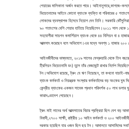
শেয়ারের মালিকানা অর্জন করতে পারে। আইনানুসারে,কাগজে-কলমে 
ভিয়েতনামের আইনে কোনো ব্যাংকে ব্যক্তি বা পরিবারের ৫ শতাংশের
লোকদের ব্যবস্থাপক হিসেবে নিয়োগ দেন তিনি। সরকারি কৌঁসুলিরা ব
৯০ শতাংশের বেশি শেয়ার হাতিয়ে নিয়েছিলেন।২০১১ সাল থেকে ১১ ব
সহযোগীরা সায়গন কমার্শিয়াল ব্যাংক থেকে ৪৪ বিলিয়ন বা ৪ হা
আত্মসাৎ করেছেন বলে অভিযোগ।এর মধ্যে অবশ্য ১ হাজার ২০০ ক
আইনজীবীদের ভাষ্যমতে, ২০১৯ সালের ফেব্রুয়ারি থেকে তিন বছরের
ট্রিলিয়ন ভিয়েতনামি ডং) তুলে তাঁর বেজমেন্টে রাখার নির্দেশ দি
টন।অভিযোগ রয়েছে, ট্রুং যে ঋণ নিয়েছেন, তা কখনো যাচাই-বাছাই
ব্যাংক কর্মকর্তা ও নিয়ন্ত্রক সংস্থার কর্মকর্তাদের বড় অংকের ঘুষ 
কেন্দ্রীয় ব্যাংকের একজন সাবেক প্রধান পরিদর্শক ৫০ লাখ ডলার 
কারাদণ্ডাদেশ পেয়েছেন।
ট্রুং মাই লানের অর্থ আত্মসাতের বিচার প্রক্রিয়া ছিল বেশ বড় আক
বিবাদী,২৭০০ সাক্ষী, রাষ্ট্রীয় ১০ আইন কর্মকর্তা ও ২০০ আইনজীব
দরকার হয়েছিল যার ওজন ছিল ছয় টন। আদালতে আসামিদের সবাইকে 