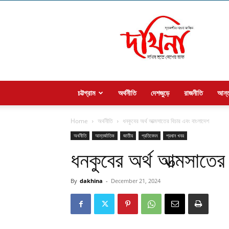
Welcome
to
dakhina
চট্টগ্রাম
অর্থনীতি
দেশজুড়ে
রাজনীতি
আন্ত
Home
অর্থনীতি
ধনকুবের অর্থ আত্মসাতের বিচার এবং বাংলাদেশ
অর্থনীতি
আন্তর্জাতিক
জাতীয়
প্রতিবেদন
প্রধান খবর
ধনকুবের অর্থ আত্মসাতের
By
dakhina
-
December 21, 2024