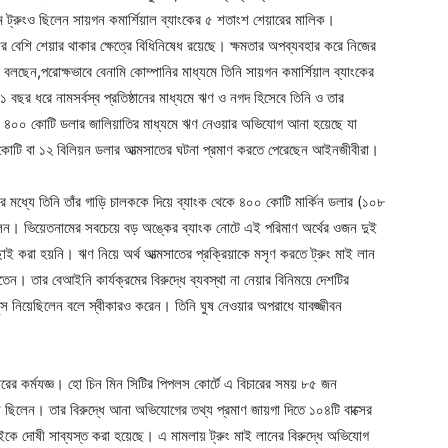
ট্রুংও ছিলেন সায়গন কমার্শিয়াল ব্যাংকের ৫ শতাংশ শেয়ারের মালিক।
 বেশি শেয়ার থাকার ক্ষেত্রে বিধিনিষেধ রয়েছে। ক্ষমতার অপব্যবহার করে নিজের
লছেন,পরোক্ষভাবে বেনামি কোম্পানির মাধ্যমে তিনি সায়গন কমার্শিয়াল ব্যাংকের
ছর ধরে নামসর্বস্ব প্রতিষ্ঠানের মাধ্যমে ঋণ ও নগদ হিসেবে তিনি ও তার
জার ৪০০ কোটি ডলার জালিয়াতির মাধ্যমে ঋণ নেওয়ার অভিযোগ আনা হয়েছে যা
োটি বা ১২ বিলিয়ন ডলার আত্মসাতের ঘটনা প্রমাণ করতে পেরেছেন আইনজীবীরা।
 মধ্যে তিনি তাঁর গাড়ি চালককে দিয়ে ব্যাংক থেকে ৪০০ কোটি মার্কিন ডলার (১০৮
য়েছিলেন। ভিয়েতনামের সবচেয়ে বড় অঙ্কের ব্যাংক নোটে এই পরিমাণ অর্থের ওজন দুই
 করা হয়নি। ঋণ নিয়ে অর্থ আত্মসাতের প্রক্রিয়াকে মসৃণ করতে ট্রুং মাই লান
দিতেন। তার বেআইনি কার্যক্রমের বিরুদ্ধে ব্যবস্থা না নেয়ার বিনিময়ে দেশটির
ঘুস নিয়েছিলেন বলে স্বীকারও করেন। তিনি ঘুষ নেওয়ার অপরাধে যাবজ্জীবন
ারের কর্মযজ্ঞ। হো চিন মিন সিটির পিপলস কোর্টে এ বিচারের সময় ৮৫ জন
ী ছিলেন। তার বিরুদ্ধে আনা অভিযোগের তথ্য প্রমাণ জায়গা দিতে ১০৪টি বাক্সের
দোষী সাব্যস্ত করা হয়েছে। এ মামলায় ট্রুং মাই লানের বিরুদ্ধে অভিযোগ