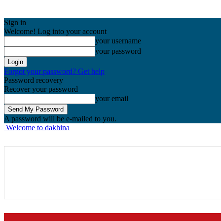
Sign in
Welcome! Log into your account
your username
your password
Forgot your password? Get help
Password recovery
Recover your password
your email
A password will be e-mailed to you.
Welcome to dakhina