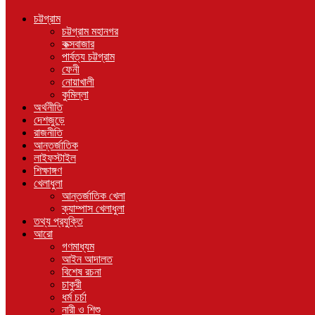
চট্টগ্রাম
চট্টগ্রাম মহানগর
কক্সবাজার
পার্বত্য চট্টগ্রাম
ফেনী
নোয়াখালী
কুমিল্লা
অর্থনীতি
দেশজুড়ে
রাজনীতি
আন্তর্জাতিক
লাইফস্টাইল
শিক্ষাঙ্গণ
খেলাধুলা
আন্তর্জাতিক খেলা
ক্যাম্পাস খেলাধুলা
তথ্য প্রযুক্তি
আরো
গণমাধ্যম
আইন আদালত
বিশেষ রচনা
চাকুরী
ধর্ম চর্চা
নারী ও শিশু