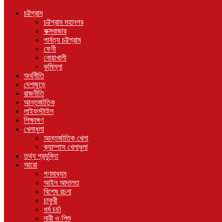
চট্টগ্রাম
চট্টগ্রাম মহানগর
কক্সবাজার
পার্বত্য চট্টগ্রাম
ফেনী
নোয়াখালী
কুমিল্লা
অর্থনীতি
দেশজুড়ে
রাজনীতি
আন্তর্জাতিক
লাইফস্টাইল
শিক্ষাঙ্গণ
খেলাধুলা
আন্তর্জাতিক খেলা
ক্যাম্পাস খেলাধুলা
তথ্য প্রযুক্তি
আরো
গণমাধ্যম
আইন আদালত
বিশেষ রচনা
চাকুরী
ধর্ম চর্চা
নারী ও শিশু