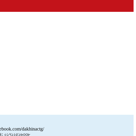
book.com/dakhinactg/
; ০১৭১২৫১৬৩৩৮