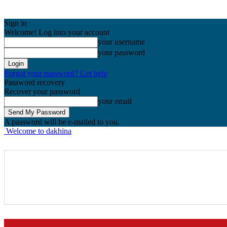
Sign in
Welcome! Log into your account
your username
your password
Forgot your password? Get help
Password recovery
Recover your password
your email
A password will be e-mailed to you.
Welcome to dakhina