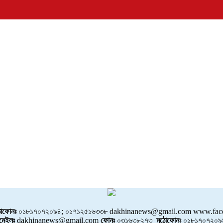
োফোনঃ
০১৮১৭০৭২০৯৪; ০১৭১২৫১৬৩৩৮ dakhinanews@gmail.com www.face
মেইলঃ
dakhinanews@gmail.com
ফোনঃ
০৩১৬৩৮২৭৩
মুঠোফোনঃ
০১৮১৭০৭২০৯৪