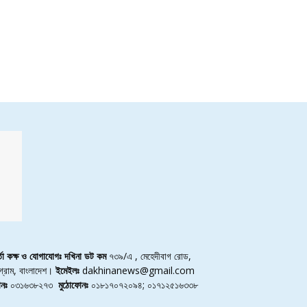
র্তা কক্ষ ও যোগাযোগঃ দখিনা ডট কম
৭৩৯/এ , মেহেদীবাগ রোড,
্টগ্রাম, বাংলাদেশ।
ইমেইলঃ
dakhinanews@gmail.com
নঃ
০৩১৬৩৮২৭৩
মুঠোফোনঃ
০১৮১৭০৭২০৯৪; ০১৭১২৫১৬৩৩৮