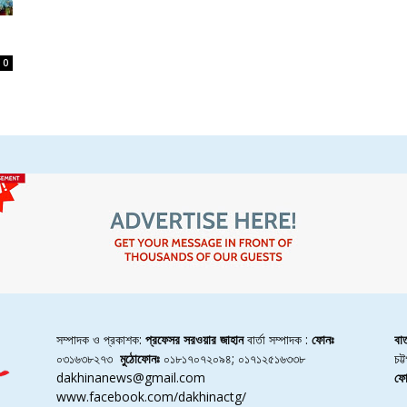
0
সম্পাদক ও প্রকাশক:
প্রফেসর সরওয়ার জাহান
বার্তা সম্পাদক :
ফোনঃ
বা
০৩১৬৩৮২৭৩
মুঠোফোনঃ
০১৮১৭০৭২০৯৪; ০১৭১২৫১৬৩৩৮
চট
dakhinanews@gmail.com
ফো
www.facebook.com/dakhinactg/