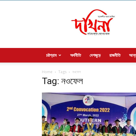
Welcome
to
dakhina
চট্টগ্রাম
অর্থনীতি
দেশজুড়ে
রাজনীতি
আন্ত
Home
Tags
নওফেল
Tag: নওফেল