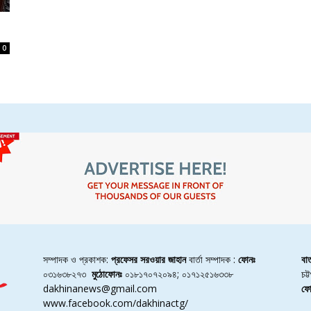
’
0
সম্পাদক ও প্রকাশক:
প্রফেসর সরওয়ার জাহান
বার্তা সম্পাদক :
ফোনঃ
বা
০৩১৬৩৮২৭৩
মুঠোফোনঃ
০১৮১৭০৭২০৯৪; ০১৭১২৫১৬৩৩৮
চট
dakhinanews@gmail.com
ফো
www.facebook.com/dakhinactg/