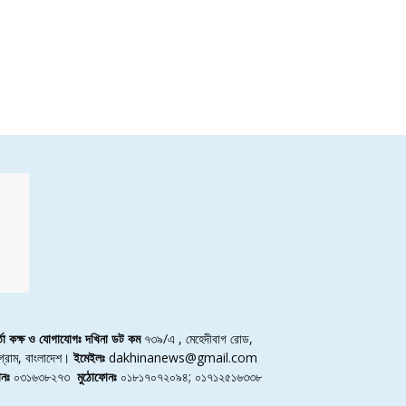
র্তা কক্ষ ও যোগাযোগঃ দখিনা ডট কম
৭৩৯/এ , মেহেদীবাগ রোড,
্টগ্রাম, বাংলাদেশ।
ইমেইলঃ
dakhinanews@gmail.com
নঃ
০৩১৬৩৮২৭৩
মুঠোফোনঃ
০১৮১৭০৭২০৯৪; ০১৭১২৫১৬৩৩৮