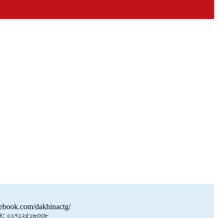
book.com/dakhinactg/
; ০১৭১২৫১৬৩৩৮