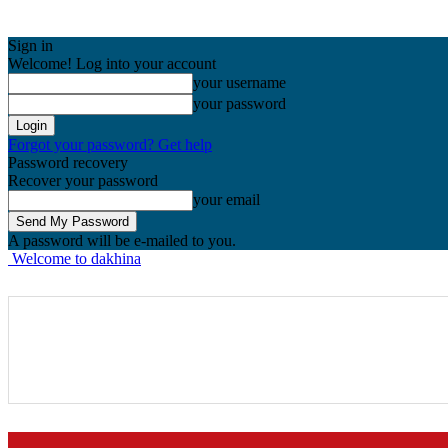
Sign in
Welcome! Log into your account
your username
your password
Forgot your password? Get help
Password recovery
Recover your password
your email
A password will be e-mailed to you.
Welcome to dakhina