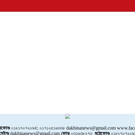
োফোনঃ
০১৮১৭০৭২০৯৪; ০১৭১২৫১৬৩৩৮ dakhinanews@gmail.com www.face
মেইলঃ
dakhinanews@gmail.com
ফোনঃ
০৩১৬৩৮২৭৩
মুঠোফোনঃ
০১৮১৭০৭২০৯৪