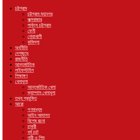
চট্টগ্রাম
চট্টগ্রাম মহানগর
কক্সবাজার
পার্বত্য চট্টগ্রাম
ফেনী
নোয়াখালী
কুমিল্লা
অর্থনীতি
দেশজুড়ে
রাজনীতি
আন্তর্জাতিক
লাইফস্টাইল
শিক্ষাঙ্গণ
খেলাধুলা
আন্তর্জাতিক খেলা
ক্যাম্পাস খেলাধুলা
তথ্য প্রযুক্তি
আরো
গণমাধ্যম
আইন আদালত
বিশেষ রচনা
চাকুরী
ধর্ম চর্চা
নারী ও শিশু