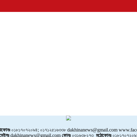
োফোনঃ
০১৮১৭০৭২০৯৪; ০১৭১২৫১৬৩৩৮ dakhinanews@gmail.com www.face
মেইলঃ
dakhinanews@gmail.com
ফোনঃ
০৩১৬৩৮২৭৩
মুঠোফোনঃ
০১৮১৭০৭২০৯৪