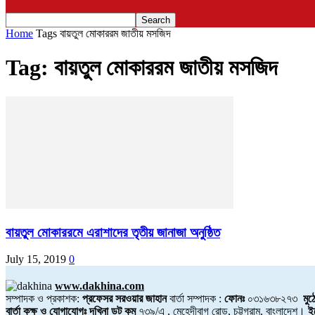
Home
Tags
বায়তুল মোকাররম জাতীয় মসজিদ
Tag: বায়তুল মোকাররম জাতীয় মসজিদ
বায়তুল মোকাররমে এরাশাদের তৃতীয় জানাজা অনুষ্ঠিত
July 15, 2019
0
www.dakhina.com
সম্পাদক ও প্রকাশক:
প্রফেসর সরওয়ার জাহান
বার্তা সম্পাদক :
ফোনঃ
০৩১৬৩৮২৭৩
মুঠ
বার্তা কক্ষ ও যোগাযোগঃ দখিনা ডট কম
৭৩৯/এ , মেহেদীবাগ রোড, চট্টগ্রাম, বাংলাদেশ।
ই