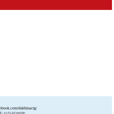
book.com/dakhinactg/
; ০১৭১২৫১৬৩৩৮