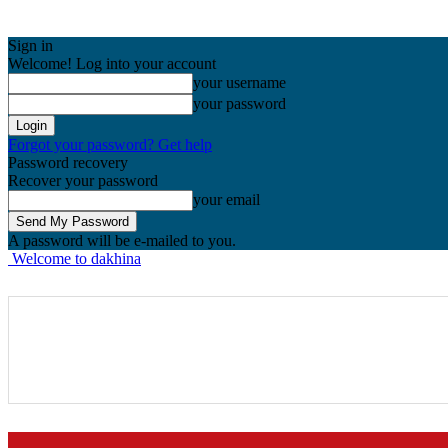
Sign in
Welcome! Log into your account
your username
your password
Forgot your password? Get help
Password recovery
Recover your password
your email
A password will be e-mailed to you.
Welcome to dakhina