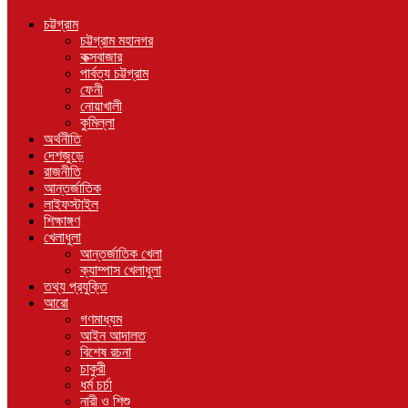
চট্টগ্রাম
চট্টগ্রাম মহানগর
কক্সবাজার
পার্বত্য চট্টগ্রাম
ফেনী
নোয়াখালী
কুমিল্লা
অর্থনীতি
দেশজুড়ে
রাজনীতি
আন্তর্জাতিক
লাইফস্টাইল
শিক্ষাঙ্গণ
খেলাধুলা
আন্তর্জাতিক খেলা
ক্যাম্পাস খেলাধুলা
তথ্য প্রযুক্তি
আরো
গণমাধ্যম
আইন আদালত
বিশেষ রচনা
চাকুরী
ধর্ম চর্চা
নারী ও শিশু