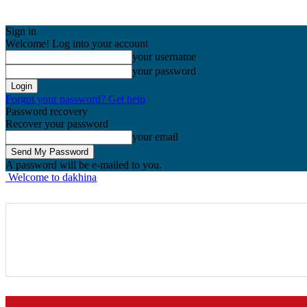
Sign in
Welcome! Log into your account
your username
your password
Forgot your password? Get help
Password recovery
Recover your password
your email
A password will be e-mailed to you.
Welcome to dakhina