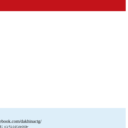
book.com/dakhinactg/
; ০১৭১২৫১৬৩৩৮