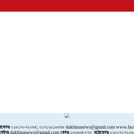
োফোনঃ
০১৮১৭০৭২০৯৪; ০১৭১২৫১৬৩৩৮ dakhinanews@gmail.com www.face
মেইলঃ
dakhinanews@gmail.com
ফোনঃ
০৩১৬৩৮২৭৩
মুঠোফোনঃ
০১৮১৭০৭২০৯৪