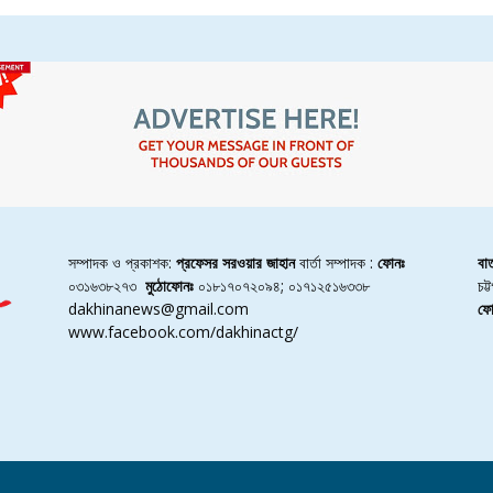
সম্পাদক ও প্রকাশক:
প্রফেসর সরওয়ার জাহান
বার্তা সম্পাদক :
ফোনঃ
বা
০৩১৬৩৮২৭৩
মুঠোফোনঃ
০১৮১৭০৭২০৯৪; ০১৭১২৫১৬৩৩৮
চট
dakhinanews@gmail.com
ফো
www.facebook.com/dakhinactg/