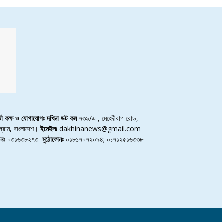
র্তা কক্ষ ও যোগাযোগঃ দখিনা ডট কম
৭৩৯/এ , মেহেদীবাগ রোড,
্টগ্রাম, বাংলাদেশ।
ইমেইলঃ
dakhinanews@gmail.com
নঃ
০৩১৬৩৮২৭৩
মুঠোফোনঃ
০১৮১৭০৭২০৯৪; ০১৭১২৫১৬৩৩৮