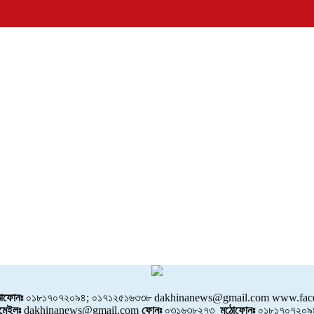
োফোনঃ
০১৮১৭০৭২০৯৪; ০১৭১২৫১৬৩৩৮ dakhinanews@gmail.com www.face
মেইলঃ
dakhinanews@gmail.com
ফোনঃ
০৩১৬৩৮২৭৩
মুঠোফোনঃ
০১৮১৭০৭২০৯৪