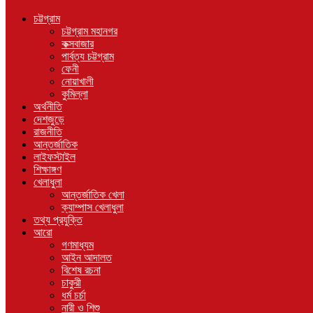
চট্টগ্রাম
চট্টগ্রাম মহানগর
কক্সবাজার
পার্বত্য চট্টগ্রাম
ফেনী
নোয়াখালী
কুমিল্লা
অর্থনীতি
দেশজুড়ে
রাজনীতি
আন্তর্জাতিক
লাইফস্টাইল
শিক্ষাঙ্গণ
খেলাধুলা
আন্তর্জাতিক খেলা
ক্যাম্পাস খেলাধুলা
তথ্য প্রযুক্তি
আরো
গণমাধ্যম
আইন আদালত
বিশেষ রচনা
চাকুরী
ধর্ম চর্চা
নারী ও শিশু