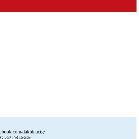
book.com/dakhinactg/
; ০১৭১২৫১৬৩৩৮