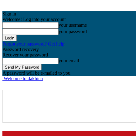
Sign in
Welcome! Log into your account
your username
your password
Forgot your password? Get help
Password recovery
Recover your password
your email
A password will be e-mailed to you.
Welcome to dakhina