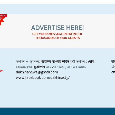
সম্পাদক ও প্রকাশক:
প্রফেসর সরওয়ার জাহান
বার্তা সম্পাদক :
ফোনঃ
বা
০৩১৬৩৮২৭৩
মুঠোফোনঃ
০১৮১৭০৭২০৯৪; ০১৭১২৫১৬৩৩৮
চট
dakhinanews@gmail.com
ফো
www.facebook.com/dakhinactg/