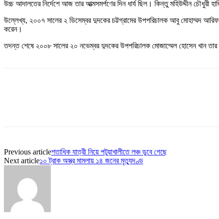
উচ্চ আদালতের নির্দেশে আজ তার আত্মসমর্পণের দিন ধার্য ছিল। কিন্তু মহিউদ্দীন চৌধুরী 
উল্লেখ্য, ২০০৭ সালের ২ ডিসেম্বর দুদকের চট্টগ্রামের উপপরিচালক আবু মোহাম্মদ আরিফ
করেন।
তদন্ত শেষে ২০০৮ সালের ২০ নভেম্বর দুদকের উপপরিচালক মোজাম্মেল হোসেন খান তার 
Share
Previous article
শতাধিক যাত্রী নিয়ে পটুয়াখালীতে লঞ্চ ডুবে গেছে
Next article
১০ ট্রাক অস্ত্র মামলায় ১৪ জনের মৃত্যুদণ্ড