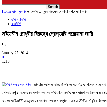
Home
ছবি গ্যালারি
মহিউদ্দীন চৌধুরীর বিরুদ্ধে গ্রেপ্তারি পরোয়ানা জারি
ছবি গ্যালারি
রাজনীতি
মহিউদ্দীন চৌধুরীর বিরুদ্ধে গ্রেপ্তারি পরোয়ানা জারি
By
-
January 27, 2014
0
1218
ডেস্ক নিউজঃ
চট্টগ্রাম মহানগর আওয়ামী লীগের সভাপতি ও সাবেক মেয়র এবিএম 
সোমবার দুপুরে অবৈধভাবে সম্পদ অর্জনের অভিযোগে দুর্নীতি দমন কমিশনের (দুদক) মাম
দুদকের আইনজীবী মাহমুদুল হক জানান, নগরের ডবলমুরিং থানায় মহিউদ্দীন চৌধুরীর বিরুদ্ধ