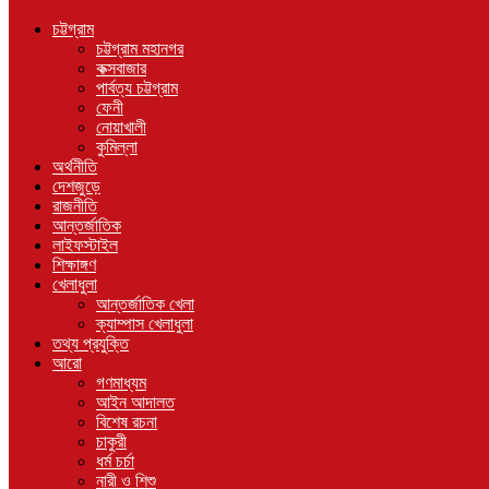
চট্টগ্রাম
চট্টগ্রাম মহানগর
কক্সবাজার
পার্বত্য চট্টগ্রাম
ফেনী
নোয়াখালী
কুমিল্লা
অর্থনীতি
দেশজুড়ে
রাজনীতি
আন্তর্জাতিক
লাইফস্টাইল
শিক্ষাঙ্গণ
খেলাধুলা
আন্তর্জাতিক খেলা
ক্যাম্পাস খেলাধুলা
তথ্য প্রযুক্তি
আরো
গণমাধ্যম
আইন আদালত
বিশেষ রচনা
চাকুরী
ধর্ম চর্চা
নারী ও শিশু