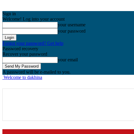
Sign in
Welcome! Log into your account
your username
your password
Forgot your password? Get help
Password recovery
Recover your password
your email
A password will be e-mailed to you.
Welcome to dakhina