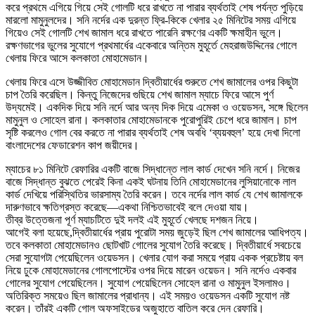
করে প্রথমে এগিয়ে গিয়ে সেই গোলটি ধরে রাখতে না পারার ব্যর্থতাই শেষ পর্যন্ত পুড়িয়ে
মারলো মামুনুলদের। সনি নর্দের এক দুরন্ত ফ্রি-কিকে খেলার ২৫ মিনিটের সময় এগিয়ে
গিয়েও সেই গোলটি শেখ জামাল ধরে রাখতে পারেনি রক্ষণের একটি ক্ষমাহীন ভুলে।
রক্ষণভাগের ভুলের সুযোগে প্রথমার্ধের একেবারে অন্তিম মুহূর্তে মেহরাজউদ্দিনের গোলে
খেলায় ফিরে আসে কলকাতা মোহামেডান।
খেলায় ফিরে এসে উজ্জীবিত মোহামেডান দ্বিতীয়ার্ধের শুরুতে শেখ জামালের ওপর কিছুটা
চাপ তৈরি করেছিল। কিন্তু নিজেদের গুছিয়ে শেখ জামাল ম্যাচে ফিরে আসে পুর্ণ
উদ্যমেই। একদিক দিয়ে সনি নর্দে আর অন্য দিক দিয়ে এমেকা ও ওয়েডসন, সঙ্গে ছিলেন
মামুনুল ও সোহেল রানা। কলকাতার মোহামেডানকে পুরোপুরিই চেপে ধরে জামাল। চাপ
সৃষ্টি করলেও গোল বের করতে না পারার ব্যর্থতাই শেষ অবধি ‘ব্যয়বহুল’ হয়ে দেখা দিলো
বাংলাদেশের ফেডারেশন কাপ জয়ীদের।
ম্যাচের ৮১ মিনিটে রেফারির একটি বাজে সিদ্ধান্তে লাল কার্ড দেখেন সনি নর্দে। নিজের
বাজে সিদ্ধান্ত বুঝতে পেরেই কিনা একই ঘটনায় তিনি মোহামেডানের লুসিয়ানোকে লাল
কার্ড দেখিয়ে পরিস্থিতির ভারসাম্য তৈরি করেন। তবে নর্দের লাল কার্ড যে শেখ জামালকে
দারুণভাবে ক্ষতিগ্রস্ত করেছে—একথা নিশ্চিতভাবেই বলে দেওয়া যায়।
তীব্র উত্তেজনা পূর্ণ ম্যাচটিতে দুই দলই এই মুহূর্তে খেলছে দশজন নিয়ে।
আগেই বলা হয়েছে,দ্বিতীয়ার্ধের প্রায় পুরোটা সময় জুড়েই ছিল শেখ জামালের আধিপত্য।
তবে কলকাতা মোহামেডানও ছোটখাট গোলের সুযোগ তৈরি করেছে। দ্বিতীয়ার্ধে সবচেয়ে
সেরা সুযোগটা পেয়েছিলেন ওয়েডসন। খেলার যোগ করা সময়ে প্রায় একক প্রচেষ্টায় বল
নিয়ে ঢুকে মোহামেডানের গোলপোস্টের ওপর দিয়ে মারেন ওয়েডন। সনি নর্দেও একবার
গোলের সুযোগ পেয়েছিলেন। সুযোগ পেয়েছিলেন সোহেল রানা ও মামুনুল ইসলামও।
অতিরিক্ত সময়েও ছিল জামালের প্রাধান্য। এই সময়ও ওয়েডসন একটি সুযোগ নষ্ট
করেন। তাঁরই একটি গোল অফসাইডের অজুহাতে বাতিল করে দেন রেফারি।