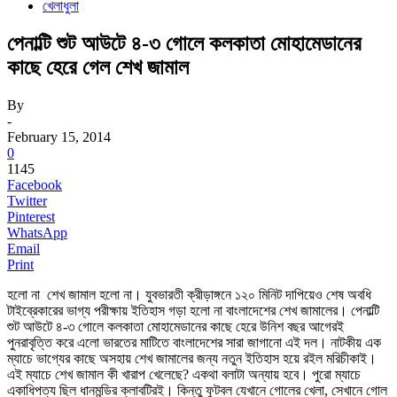
খেলাধুলা
পেনাল্টি শুট আউটে ৪-৩ গোলে কলকাতা মোহামেডানের
কাছে হেরে গেল শেখ জামাল
By
-
February 15, 2014
0
1145
Facebook
Twitter
Pinterest
WhatsApp
Email
Print
হলো না শেখ জামাল হলো না। যুবভারতী ক্রীড়াঙ্গনে ১২০ মিনিট দাপিয়েও শেষ অবধি
টাইব্রেকারের ভাগ্য পরীক্ষায় ইতিহাস গড়া হলো না বাংলাদেশের শেখ জামালের। পেনাল্টি
শুট আউটে ৪-৩ গোলে কলকাতা মোহামেডানের কাছে হেরে উনিশ বছর আগেরই
পুনরাবৃত্তি করে এলো ভারতের মাটিতে বাংলাদেশের সারা জাগানো এই দল। নাটকীয় এক
ম্যাচে ভাগ্যের কাছে অসহায় শেখ জামালের জন্য নতুন ইতিহাস হয়ে রইল মরিচীকাই।
এই ম্যাচে শেখ জামাল কী খারাপ খেলেছে? একথা বলাটা অন্যায় হবে। পুরো ম্যাচে
একাধিপত্য ছিল ধানমন্ডির ক্লাবটিরই। কিন্তু ফুটবল যেখানে গোলের খেলা, সেখানে গোল