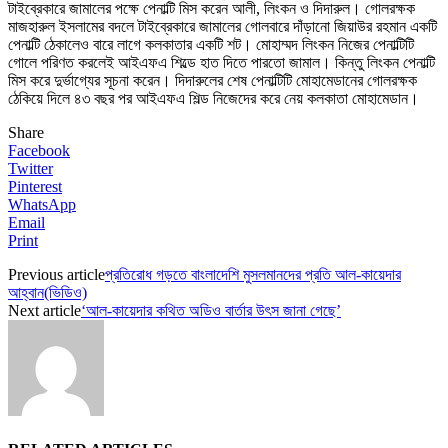
টাইব্রেকারে জামালের পক্ষে পেনাল্টি মিস করেন আলী, লিংকন ও দিদারুল। গোলরক্ষক
মাজহারুল ইসলামের বদলে টাইব্রেকারে জামালের গোলবারে দাঁড়ানো জিয়াউর রহমান একটি
পেনাল্টি ঠেকালেও বারে লাগে কলকাতার একটি শট। মোহাম্মদ লিংকন নিজের পেনাল্টিটি
গোলে পরিণত করলেই আইএফএ শিল্ডে হাত দিতে পারতো জামাল। কিন্তু লিংকন পেনাল্টি
মিস করে দুর্ভাগ্যের সূচনা করেন। দিদারুলের শেষ পেনাল্টিটি মোহামেডানের গোলরক্ষক
ঠেকিয়ে দিলে ৪৩ বছর পর আইএফএ শিল্ড নিজেদের করে নেয় কলকাতা মোহামেডান।
Share
Facebook
Twitter
Pinterest
WhatsApp
Email
Print
Previous article
প্রতিরোধ গড়তে বাংলাদেশি মুসলমানদের প্রতি আল-কায়েদার
আহ্বান(ভিডিও)
Next article
‘আল-কায়েদার কথিত অডিও বার্তার উৎস জানা গেছে’