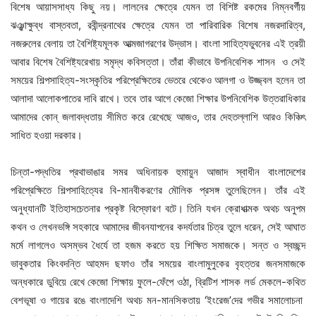
বিশেষ আয়াসসাধ্য কিছু নয়। লালনের ক্ষেত্রে যেমন তা বিশিষ্ট রকমের নিম্নবর্গীয়
ঝঞ্ঝাক্ষুব্ধ বাস্তবতা, রবীন্দ্রনাথের ক্ষেত্রে যেমন তা পারিবারিক বিশেষ নজরদারিত্ব,
নজরুলের বেলায় তা বৈশিষ্ট্যমূলক আত্মজাগরণের উদ্ভাস। বাংলা সাহিত্যভুবনের এই ত্রয়ী
আবার বিশেষ বৈশিষ্ট্যরেখায় সমৃদ্ধ কবিসত্তা। তাঁরা কীভাবে উপনিবেশিক শাসন ও সেই
সময়ের শিল্পসাহিত্য-সংস্কৃতির পরিপ্রেক্ষিতের ভেতরে থেকেও আলগা ও উজ্জ্বল হলেন তা
আলাদা আলোকপাতের দাবি রাখে। তবে তার আগে কেজো শিক্ষার উপনিবেশিক উত্তরাধিকার
আমাদের কোন্ জলাবদ্ধতায় সীমিত করে রেখেছে আজও, তার দেহতল্লাশি আরও কিঞ্চিৎ
সাধিত হওয়া দরকার।
চিন্তা-পদ্ধতির প্রথাভাঙার সমর অধিনায়ক হুমায়ুন আজাদ স্বাধীন বাংলাদেশের
পরিপ্রেক্ষিতে শিল্পসাহিত্যের বি-মানবীকরণের মৌলিক প্রসঙ্গ তুলেছিলেন। তাঁর এই
অনুধ্যানটি ইতিহাসচেতনার প্রকৃষ্ট বিস্ফোরণ বটে। তিনি যখন ক্রোধাত্মক অথচ অনুপম
কথন ও লেখনভঙ্গি সহকারে আমাদের জীবনযাপনের কদর্যতার চিত্র তুলে ধরেন, সেই আঘাত
মর্মে লাগলেও অসম্ভব ধৈর্যে তা হজম করতে হয় শিক্ষিত সমাজকে। সন্ত ও স্বচ্ছন্দ
ভাবুকতার কিংবদন্তি আহমদ ছফাও তাঁর সময়ের বাংলামুলুকের বৃহত্তর জনসমাজকে
অন্ধকারে ডুবিয়ে রেখে কেজো শিক্ষায় ফুলে-ফেঁপে ওঠা, ব্রিটিশ শাসক লর্ড মেকলে-কথিত
বেশভূষা ও গায়ের রঙে বাংলাদেশি অথচ মন-মানসিকতায় ‘ইংরেজ’দের গভীর সমালোচনা