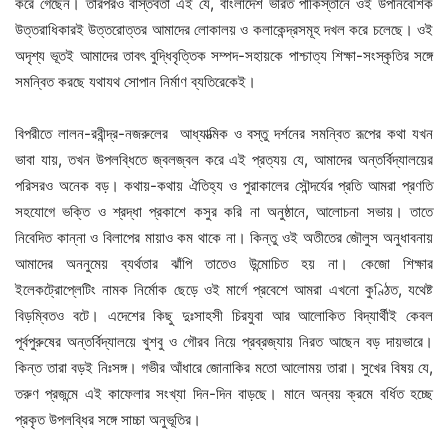
করে গেছেন। তারপরও বাস্তবতা এই যে, বাংলাদেশ ভারত পাকিস্তানে ওই উপনিবেশিক
উত্তরাধিকারই উত্তরোত্তর আমাদের লোকালয় ও কলাকেন্দ্রসমূহ দখল করে চলেছে। ওই
অদৃশ্য ভূতই আমাদের তাবৎ বুদ্ধিবৃত্তিক সম্পদ-সহায়কে পাশ্চাত্য শিক্ষা-সংস্কৃতির সঙ্গে
সমন্বিত করছে যথাযথ সোপান নির্মাণ ব্যতিরেকেই।
বিপরীতে লালন-রবীন্দ্র-নজরুলের আধ্যাত্মিক ও বস্তু দর্শনের সমন্বিত রূপের কথা যখন
ভাবা যায়, তখন উপলব্ধিতে জ্বলজ্বল করে এই প্রত্যয় যে, আমাদের অন্তর্বিদ্যালয়ের
পরিসরও অনেক বড়। কথায়-কথায় ঐতিহ্য ও পুরাকালের সৌন্দর্যের প্রতি আমরা প্রণতি
সহযোগে ভক্তি ও শ্রদ্ধা প্রকাশে কসুর করি না অনুষ্ঠানে, আলোচনা সভায়। তাতে
নিবেদিত কান্না ও বিলাপের মায়াও কম থাকে না। কিন্তু ওই অতীতের জৌলুস অনুধাবনায়
আমাদের অননুমেয় ব্যর্থতার ঝাঁপি তাতেও উন্মোচিত হয় না। কেজো শিক্ষার
ইলেকট্রোপ্লেটিং নামক নির্মোক ছেড়ে ওই মার্গে প্রবেশে আমরা এখনো কুণ্ঠিত, যথেষ্ট
বিড়ম্বিতও বটে। এদেশের কিছু দুঃসাহসী চিরযুবা আর আলোকিত বিদ্যার্থীই কেবল
পূর্বপুরুষের অন্তর্বিদ্যালয়ে খুশবু ও গৌরব নিয়ে প্রব্রজ্যায় নিরত আছেন বড় দায়ভারে।
কিন্ত তারা বড়ই নিঃসঙ্গ। গভীর আঁধারে জোনাকির মতো আলোময় তারা। সুখের বিষয় যে,
তরুণ প্রজন্মে এই কাফেলার সংখ্যা দিন-দিন বাড়ছে। মানে অন্বয় ক্রমে বর্ধিত হচ্ছে
প্রকৃত উপলব্ধির সঙ্গে সাচ্চা অনুভূতির।