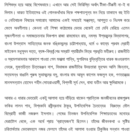
লিপিবদ্ধ হয়ে আছে বিশেষভাবে। এখানে আর সেই ফিরিস্তি অর্থাৎ টীকা-টিপ্পনী না-ই বা
দিলাম। ভারত ইতিহাসের ওই গোলকধাঁধার দিকে পক্ষপাতশূন্য মন নিয়ে তাকালে বহু ইতি
ও নেতিবাচক বিষয়ের সমারোহ আমাদের একই সময়েই সন্ত্রস্ত, আপ্লুত ও নিঃসঙ্গ করে
ফেলে অবলীলায়। কেননা ওই শিক্ষা কাঠামোর ভেতর থেকেই তো দেখি বেরিয়ে এলেন
সৃজনশীলতা ও সমাজচেতনার দিকপাল রাজা রামমোহন রায়, নমস্য ঈশ্বরচন্দ্র বিদ্যাসাগর,
বাংলা উপন্যাস সাহিত্যের জনক বঙ্কিমচন্দ্র চট্টোপাধ্যায়, ধর্মে ও কাব্যে প্রথম দ্রোহী
মাইকেল মধুসূদন দত্ত, ব্যঙ্গ-বিদ্রƒপের সম্রাট প্যারীচাঁদ মিত্র প্রভৃতি মহীরুহ। রাজনীতি
ও স্বদেশভাবনার আকাশে পাওয়া গেল মহাত্মা গান্ধি, সুপরিসর বুদ্ধিবৃত্তির ধারক জওহরলাল
নেহরু, মুক্তচিত্ত চিত্তরঞ্জন দাশ, বিভাজক রাজনীতির উদয়তারা মুহম্মদ আলি জিন্নাহ,
সত্যসন্ধ বাঙালি পুরুষ সুভাষচন্দ্র বসু, বাংলার বাঘ আবুল কাশেম ফজলুল হক, গণতন্ত্রের
মানসসন্তান হোসেন শহীদ সোহরাওয়ার্দী, বিপ্লবী সূর্য সেন, বাঘা যতীন আর ক্ষুদিরামকে।
আবার এ ধারার ভেতরেই একটু আলাদা হয়ে দাঁড়িয়ে থাকেন প্রান্তিক জনজীবনের রাজপুরুষ
ফকির লালন শাহ, বিশ্বকবি রবীন্দ্রনাথ ঠাকুর, উপনিবেশিক চৈতন্যের বিরুদ্ধে মৌল
বিদ্রোহী কাজী নজরুল ইসলাম। শেষের তিনজন উপনিবেশিক শিক্ষায়তনের মনোহর
ঘেরাটোপ থেকে, এক অর্থে প্রায় ‘ব্রাত্যজন’ই ছিলেন। তাঁদের জীবনকথা ও সৃষ্টির
চরিতার্থতার ভেতরমহলে নজর ফেললে তাঁদের ওই আলাদা হওয়ার ঠিকুজির সন্ধান পাওয়া