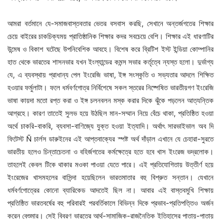
আমরা বর্তমানে যে-সমাজবাস্তবতার ভেতর বসবাস করছি, সেখানে অন্তর্জগতের শিক্ষার
চেয়ে বাইরের চাকচিক্যময় প্রাতিষ্ঠানিক শিক্ষার কদর সবচেয়ে বেশি। শিক্ষার এই ধারণাটির
উন্মেষ ও বিকাশ ঘটেছে উপনিবেশিক আবহে। বিশেষ করে ব্রিটিশ ইস্ট ইন্ডিয়া কোম্পানির
হাত থেকে ভারতের শাসনভার যখন ইংল্যান্ডের কমন্স সভার কর্তৃত্বে ন্যস্ত হলো। দুর্ভাগ্য
যে, এ ব্যবস্থায় প্রাধান্য পেল ইংরেজি ভাষা, ইঙ্গ সংস্কৃতি ও সভ্যতার আদলে শিক্ষিত
হওয়ার ফর্মুলাটা। ফলে ধর্মবর্ণগোত্র নির্বিশেষে সকল স্তরের নিষ্পেষিত ভারতীয়গণ ইংরেজি
ভাষা কায়দা মতো রপ্ত করা ও ইঙ্গ চলনবলন মস্ক করার দিকে ঝুঁকে পড়লেন আত্যন্তিক
আগ্রহে। কারণ তাতেই সুলভ হয়ে উঠছিল মান-সম্মান নিয়ে বেঁচে থাকা, প্রতিষ্ঠিত হওয়া
অর্থে চাকরি-বাকরি, ব্যবসা-বাণিজ্যে যুক্ত হওয়া ইত্যাদি। অর্থাৎ সারভাইভাল অব দি
ফিটেস্ট Ñ চার্লস ডারুইনের এই আপ্তবাক্যের স্পষ্ট অর্থ দাঁড়াল এখানে যে চেহারা-সুরতে
ভারতীয় হলেও চিন্তাচেতনা ও বহির্জগতের কর্মক্ষেত্রে হতে হবে খাস ইংরেজ ভদ্রলোক।
তাহলেই কেবল টিকে থাকার মওকা পাওয়া যেতে পারে। এই প্রতিযোগিতায় উত্তীর্ণ হয়ে
ইংরেজের খাসমহলের বাসিন্দা হয়েছিলেন ভারতমাতার বহু বিশ্রুত সন্তান। যেখানে
ধর্মবর্ণগোত্রের কোনো ব্যারিকেড আদতেই ছিল না। আবার এই বাস্তবমুখি শিক্ষায়
প্রতিষ্ঠিত ভারতবর্ষের বহু পরিবারই পরবর্তিকালে বিভিন্ন দিকে প্রভাব-প্রতিপত্তিও অর্জন
করেন বেশুমার। সেই বিবরণ ভারতের আর্থ-সামাজিক-রাজনৈতিক ইতিহাসের পাতায়-পাতায়