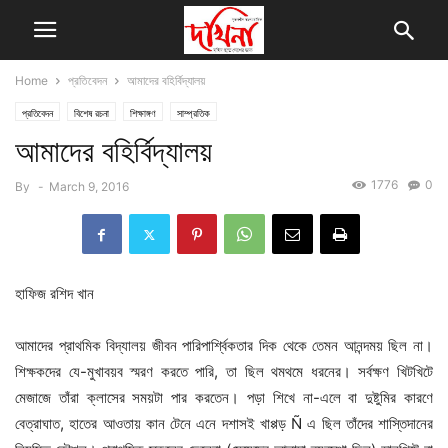
Home
প্রতিবেদন
আমাদের বহির্বিদ্যালয়
প্রতিবেদন
বিশেষ রচনা
শিক্ষাঙ্গণ
সাম্প্রতিক
আমাদের বহির্বিদ্যালয়
1776
0
By
-
March 9, 2016
হাফিজ রশিদ খান
আমাদের প্রাথমিক বিদ্যালয় জীবন পারিপার্শ্বিকতার দিক থেকে তেমন আনন্দময় ছিল না।
শিক্ষকদের যে-মুখাবয়ব স্মরণ করতে পারি, তা ছিল থমথমে ধরনের। সর্বক্ষণ খিটখিটে
মেজাজে তাঁরা ক্লাসের সময়টা পার করতেন। পড়া শিখে না-এলে বা দুষ্টুমির কারণে
বেত্রাঘাত, হাতের আওতায় কান টেনে এনে দশাসই খাপ্পড় Ñ এ ছিল তাঁদের শাস্তিদানের