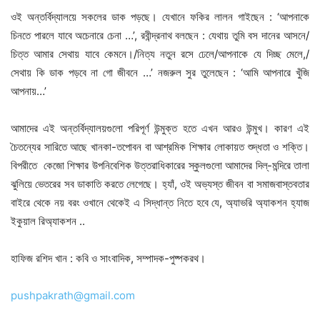
ওই অন্তর্বিদ্যালয়ে সকলের ডাক পড়ছে। যেখানে ফকির লালন গাইছেন : ‘আপনাকে
চিনতে পারলে যাবে অচেনারে চেনা …’, রবীন্দ্রনাথ বলছেন : যেথায় তুমি বস দানের আসনে/
চিত্ত আমার সেথায় যাবে কেমনে।/নিত্য নতুন রসে ঢেলে/আপনাকে যে দিচ্ছ মেলে,/
সেথায় কি ডাক পড়বে না গো জীবনে …’ নজরুল সুর তুলেছেন : ‘আমি আপনারে খুঁজি
আপনায়…’
আমাদের এই অন্তর্বিদ্যালয়গুলো পরিপূর্ণ উন্মুক্ত হতে এখন আরও উন্মুখ। কারণ এই
চৈতন্যের সারিতে আছে খানকা-তপোবন বা আশ্রমিক শিক্ষার লোকায়ত শুদ্ধতা ও শক্তি।
বিপরীতে কেজো শিক্ষার উপনিবেশিক উত্তরাধিকারের স্কুলগুলো আমাদের দিল্-মন্দিরে তালা
ঝুলিয়ে ভেতরের সব ডাকাতি করতে লেগেছে। হ্যাঁ, ওই অভ্যস্ত জীবন বা সমাজবাস্তবতার
বাইরে থেকে নয় বরং ওখানে থেকেই এ সিদ্ধান্ত নিতে হবে যে, অ্যাভরি অ্যাকশন হ্যাজ
ইকুয়াল রিঅ্যাকশন ..
হাফিজ রশিদ খান : কবি ও সাংবাদিক, সম্পাদক-পুষ্পকরথ।
pushpakrath@gmail.com