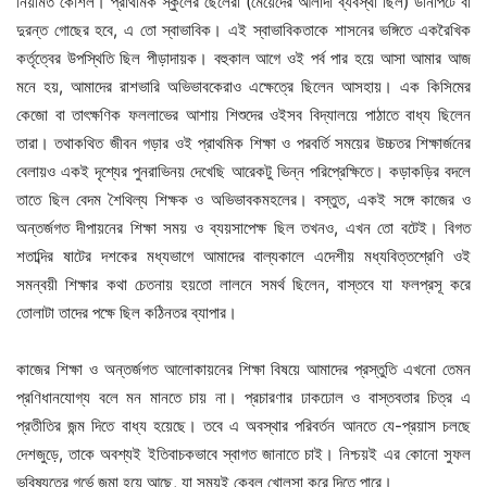
নিয়মিত কৌশল। প্রাথমিক স্কুলের ছেলেরা (মেয়েদের আলাদা ব্যবস্থা ছিল) ডানপিটে বা
দুরন্ত গোছের হবে, এ তো স্বাভাবিক। এই স্বাভাবিকতাকে শাসনের ভঙ্গিতে একরৈখিক
কর্তৃত্বের উপস্থিতি ছিল পীড়াদায়ক। বহুকাল আগে ওই পর্ব পার হয়ে আসা আমার আজ
মনে হয়, আমাদের রাশভারি অভিভাবকেরাও এক্ষেত্রে ছিলেন আসহায়। এক কিসিমের
কেজো বা তাৎক্ষণিক ফললাভের আশায় শিশুদের ওইসব বিদ্যালয়ে পাঠাতে বাধ্য ছিলেন
তারা। তথাকথিত জীবন গড়ার ওই প্রাথমিক শিক্ষা ও পরবর্তি সময়ের উচ্চতর শিক্ষার্জনের
বেলায়ও একই দৃশ্যের পুনরাভিনয় দেখেছি আরেকটু ভিন্ন পরিপ্রেক্ষিতে। কড়াকড়ির বদলে
তাতে ছিল বেদম শৈথিল্য শিক্ষক ও অভিভাবকমহলের। বস্তুত, একই সঙ্গে কাজের ও
অন্তর্জগত দীপায়নের শিক্ষা সময় ও ব্যয়সাপেক্ষ ছিল তখনও, এখন তো বটেই। বিগত
শতাব্দির ষাটের দশকের মধ্যভাগে আমাদের বাল্যকালে এদেশীয় মধ্যবিত্তশ্রেণি ওই
সমন্বয়ী শিক্ষার কথা চেতনায় হয়তো লালনে সমর্থ ছিলেন, বাস্তবে যা ফলপ্রসূ করে
তোলাটা তাদের পক্ষে ছিল কঠিনতর ব্যাপার।
কাজের শিক্ষা ও অন্তর্জগত আলোকায়নের শিক্ষা বিষয়ে আমাদের প্রস্তুতি এখনো তেমন
প্রণিধানযোগ্য বলে মন মানতে চায় না। প্রচারণার ঢাকঢোল ও বাস্তবতার চিত্র এ
প্রতীতির জন্ম দিতে বাধ্য হয়েছে। তবে এ অবস্থার পরিবর্তন আনতে যে-প্রয়াস চলছে
দেশজুড়ে, তাকে অবশ্যই ইতিবাচকভাবে স্বাগত জানাতে চাই। নিশ্চয়ই এর কোনো সুফল
ভবিষ্যতের গর্ভে জমা হয়ে আছে, যা সময়ই কেবল খোলসা করে দিতে পারে।