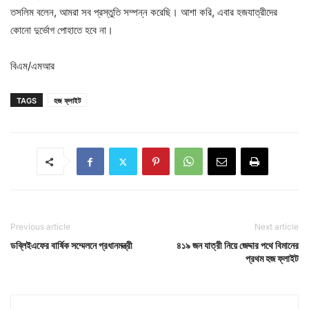
তসলিম বলেন, আমরা সব প্রস্তুতি সম্পন্ন করেছি। আশা করি, এবার হজযাত্রীদের
কোনো দুর্ভোগ পোহাতে হবে না।
বিএম/এমআর
TAGS
হজ ফ্লাইট
Previous article
Next article
ডব্লিইএফের বার্ষিক সম্মেলনে প্রধানমন্ত্রী
৪১৯ জন যাত্রী নিয়ে জেদ্দার পথে বিমানের
প্রথম হজ ফ্লাইট