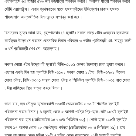
এয়ারলাইন্স ৬৩ হাজার ৫৯৯ জন হজযাত্রী পরিবহন করবে। অবশিষ্ট যাত্রী পরিবহন করবে
সৌদি এয়ালাইন্স। এবার প্রথমবারের মতো হজযাত্রীদের ইমিগ্রেশন ঢাকার হজরত
শাহজালাল আন্তর্জাতিক বিমানবন্দরে সম্পন্ন করা হবে।
বিমানবন্দর সূত্রে জানা যায়, বৃহস্পতিবার (৪ জুলাই) সকাল সাড়ে ৬টায় এবছরের হজযাত্রা
কার্যক্রম উদ্বোধন করবেন বেসমারিক বিমান পরিবহন ও পর্যটন প্রতিমন্ত্রী মো. মাহবুব আলী
ও ধর্ম প্রতিমন্ত্রী শেখ মো. আব্দুল্লাহ।
সকাল সোয়া ৭টার উদ্বোধনী ফ্লাইট বিজি-৩০০১ জেদ্দার উদ্দেশ্যে ঢাকা ত্যাগ করবে।
এছাড়া একই দিন হজ ফ্লাইট বিজি-৩১০১ সকাল সোয়া ১১টায়, বিজি-৩২০১ বিকেল
সোয়া ৩টায়, বিজি-৩৩০১ সন্ধ্যা সোয়া ৭টায় ও শিডিউল ফ্লাইট বিজি-০০৩৫ রাত সোয়া
৮টায় হাজিদের নিয়ে যাত্রা করবে বিমান।
জানা যায়, হজ মৌসুমে দু’মাসব্যাপী ৩০৪টি ডেডিকেটেড ও ৬১টি শিডিউল ফ্লাইট
পরিচালনা করবে বিমান। ৪ জুলাই থেকে ৫ আগস্ট পর্যন্ত প্রি-হজে মোট ১৮৯টি ফ্লাইট
পরিচালনা করা হবে (ডেডিকেটেড ১৫৭ এবং শিডিউল ৩২)। পোস্ট হজে ১১৫টি ফ্লাইট
চলবে ১৭ আগস্ট থেকে ১৫ সেপ্টেম্বর পর্যন্ত (ডেডিকেটেড ৮৬ ও শিডিউল ২৯)। তার
মধ্যে বাংলাদেশ থেকে মদিনা ১৮টি ও মদিনা থেকে বাংলাদেশে ১৫টি সরাসরি ফ্লাইট