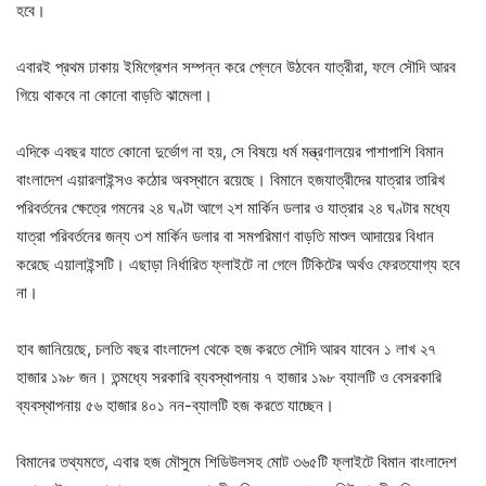
হবে।
এবারই প্রথম ঢাকায় ইমিগ্রেশন সম্পন্ন করে প্লেনে উঠবেন যাত্রীরা, ফলে সৌদি আরব
গিয়ে থাকবে না কোনো বাড়তি ঝামেলা।
এদিকে এবছর যাতে কোনো দুর্ভোগ না হয়, সে বিষয়ে ধর্ম মন্ত্রণালয়ের পাশাপাশি বিমান
বাংলাদেশ এয়ারলাইন্সও কঠোর অবস্থানে রয়েছে। বিমানে হজযাত্রীদের যাত্রার তারিখ
পরিবর্তনের ক্ষেত্রে গমনের ২৪ ঘণ্টা আগে ২শ মার্কিন ডলার ও যাত্রার ২৪ ঘণ্টার মধ্যে
যাত্রা পরিবর্তনের জন্য ৩শ মার্কিন ডলার বা সমপরিমাণ বাড়তি মাশুল আদায়ের বিধান
করেছে এয়ালাইন্সটি। এছাড়া নির্ধারিত ফ্লাইটে না গেলে টিকিটের অর্থও ফেরতযোগ্য হবে
না।
হাব জানিয়েছে, চলতি বছর বাংলাদেশ থেকে হজ করতে সৌদি আরব যাবেন ১ লাখ ২৭
হাজার ১৯৮ জন। তন্মধ্যে সরকারি ব্যবস্থাপনায় ৭ হাজার ১৯৮ ব্যালটি ও বেসরকারি
ব্যবস্থাপনায় ৫৬ হাজার ৪০১ নন-ব্যালটি হজ করতে যাচ্ছেন।
বিমানের তথ্যমতে, এবার হজ মৌসুমে শিডিউলসহ মোট ৩৬৫টি ফ্লাইটে বিমান বাংলাদেশ