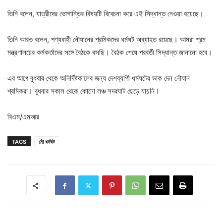
তিনি বলেন, যাত্রীদের ভোগান্তির বিষয়টি বিবেচনা করে এই সিদ্ধান্ত নেওয়া হয়েছে।
তিনি আরও বলেন, পণ্যবাহী নৌযানের শ্রমিকদের ধর্মঘট অব্যাহত রয়েছে। আমরা শ্রম
মন্ত্রণালয়ের কর্মকর্তাদের সঙ্গে বৈঠকে বসছি। বৈঠক শেষে পরবর্তী সিদ্ধান্ত জানানো হবে।
এর আগে বুধবার থেকে অনির্দিষ্টকালের জন্য দেশব্যাপী ধর্মঘটের ডাক দেন নৌযান
শ্রমিকরা। বুধবার সকাল থেকে কোনো লঞ্চ সদরঘাট ছেড়ে যায়নি।
বিএম/এমআর
TAGS
নৌ ধর্মঘট