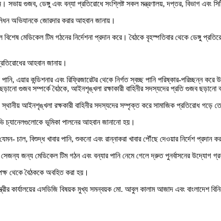
 সভায় গুজব, ডেঙ্গু এবং বন্যা প্রতিরোধে সংশ্লিষ্ট সকল মন্ত্রণালয়, দপ্তর, বিভাগ এবং সিট
শক নিধন অভিযানকে জোরদার করার আহবান জানায়।
লে বিশেষ মেডিকেল টিম গঠনের নির্দেশনা প্রদান করে। বৈঠকে বৃহস্পতিবার থেকে ডেঙ্গু প্র
 প্রতিরোধের আহবান জানায়।
ি, এয়ার কন্ডিশনার এবং রিফ্রিজারেটর থেকে নির্গত স্বচ্ছ পানি পরিষ্কার-পরিচ্ছন্ন করে
ের ছড়ানো গুজব সম্পর্কে বৈঠকে, আইনশৃঙ্খলা রক্ষাকারী বাহিনীর সদস্যদের প্রতি গুজব ছড়ানো 
মাম, স্থানীয় আইনশৃঙ্খলা রক্ষকারী বাহিনীর সদস্যদের সম্পৃক্ত করে সামাজিক প্রতিরোধ গড়ে
ভি চ্যানেলগুলোকে ভূমিকা পালনের আহবান জানানো হয়।
 যেমন- চাল, বিশুদ্ধ খাবার পানি, শুকনো এবং রান্নাকরা খাবার পৌঁছে দেওয়ার নির্দেশ প্রদান 
পারে সেজন্য জন্য মেডিকেল টিম গঠন এবং বন্যার পানি নেমে গেলে দ্রুত পুনর্বাসনের উদ্যোগ
য়ের পক্ষ থেকে বৈঠককে অবহিত করা হয়।
নমন্ত্রীর কার্যালয়ের এসডিজি বিষয়ক মুখ্য সমন্বয়ক মো. আবুল কালাম আজাদ এবং বাংলাদেশ বিন