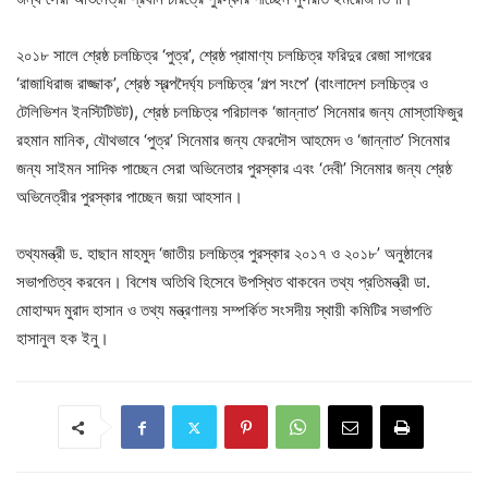
২০১৮ সালে শ্রেষ্ঠ চলচ্চিত্র ‘পুত্র’, শ্রেষ্ঠ প্রামাণ্য চলচ্চিত্র ফরিদুর রেজা সাগরের
‘রাজাধিরাজ রাজ্জাক’, শ্রেষ্ঠ স্বল্পদৈর্ঘ্য চলচ্চিত্র ‘গল্প সংপে’ (বাংলাদেশ চলচ্চিত্র ও
টেলিভিশন ইনস্টিটিউট), শ্রেষ্ঠ চলচ্চিত্র পরিচালক ‘জান্নাত’ সিনেমার জন্য মোস্তাফিজুর
রহমান মানিক, যৌথভাবে ‘পুত্র’ সিনেমার জন্য ফেরদৌস আহমেদ ও ‘জান্নাত’ সিনেমার
জন্য সাইমন সাদিক পাচ্ছেন সেরা অভিনেতার পুরস্কার এবং ‘দেবী’ সিনেমার জন্য শ্রেষ্ঠ
অভিনেত্রীর পুরস্কার পাচ্ছেন জয়া আহসান।
তথ্যমন্ত্রী ড. হাছান মাহমুদ ‘জাতীয় চলচ্চিত্র পুরস্কার ২০১৭ ও ২০১৮’ অনুষ্ঠানের
সভাপতিত্ব করবেন। বিশেষ অতিথি হিসেবে উপস্থিত থাকবেন তথ্য প্রতিমন্ত্রী ডা.
মোহাম্মদ মুরাদ হাসান ও তথ্য মন্ত্রণালয় সম্পর্কিত সংসদীয় স্থায়ী কমিটির সভাপতি
হাসানুল হক ইনু।