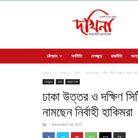
Welcome
to
dakhina
চট্টগ্রাম
অর্থনীতি
দেশজুড়ে
রাজনীতি
আন্ত
Home
দেশজুড়ে
ঢাকা
ঢাকা উত্তর ও দক্ষিণ সিটির নির্বাচন: আজ থেকে
দেশজুড়ে
ঢাকা
প্রধান খবর
ঢাকা উত্তর ও দক্ষিণ সি
নামছেন নির্বাহী হাকিমরা
By
-
December 24, 2019