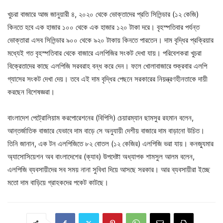
খুচরা বাজারে আজ জানুয়ারী ৪, ২০২০ থেকে ভোক্তাদের প্রতি সিলিন্ডার (১২ কেজি)
কিনতে হবে এক হাজার ১০০ থেকে এক হাজার ১২০ টাকা দরে। বৃহস্পতিবার পর্যন্ত
ভোক্তারা এসব সিলিন্ডার ৯০০ থেকে ৯২০ টাকায় কিনতে পারতেন। দাম বৃদ্ধির প্রক্রিয়ার
মধ্যেই গত বৃহস্পতিবার থেকে বাজারে এলপিজির সংকট দেখা যায়। পরিবেশকরা খুচরা
বিক্রেতাদের কাছে এলপিজি সরবরাহ বন্ধ করে দেন। ফলে খোলাবাজারে শুক্রবার এলপি
গ্যাসের সংকট দেখা দেয়। তবে এই দাম বৃদ্ধির পেছনে সরকারের নিয়ন্ত্রণহীনতাকে দায়ী
করছেন বিশেষজ্ঞরা।
বাংলাদেশ পেট্রোলিয়াম করপোরেশনের (বিপিসি) চেয়ারম্যান ছামসুর রহমান বলেন,
আন্তর্জাতিক বাজারে যেভাবে দাম বাড়ে সে অনুযায়ী দেশীয় বাজারে দাম বাড়ানো উচিত।
তিনি জানান, এক টন এলপিজিতে ৮২ বোতল (১২ কেজির) এলপিজি ভরা যায়। কনজ্যুমার
অ্যাসোসিয়েশন অব বাংলাদেশের (ক্যাব) উপদেষ্টা অধ্যাপক শামসুল আলম বলেন,
এলপিজি ব্যবসায়ীদের সব সময় নানা সুবিধা দিয়ে আসছে সরকার। আর ব্যবসায়ীরা ইচ্ছে
মতো দাম বাড়িয়ে গ্রাহকদের পকেট কাটছে।