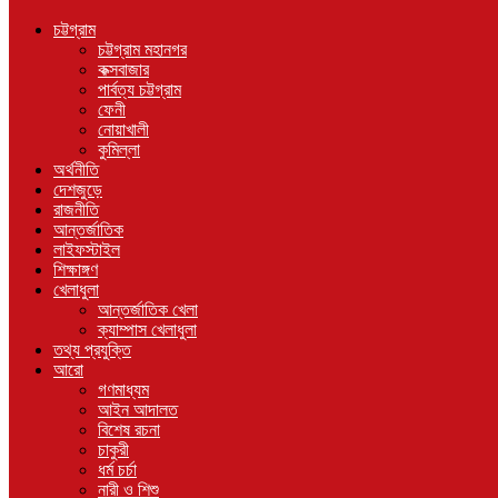
চট্টগ্রাম
চট্টগ্রাম মহানগর
কক্সবাজার
পার্বত্য চট্টগ্রাম
ফেনী
নোয়াখালী
কুমিল্লা
অর্থনীতি
দেশজুড়ে
রাজনীতি
আন্তর্জাতিক
লাইফস্টাইল
শিক্ষাঙ্গণ
খেলাধুলা
আন্তর্জাতিক খেলা
ক্যাম্পাস খেলাধুলা
তথ্য প্রযুক্তি
আরো
গণমাধ্যম
আইন আদালত
বিশেষ রচনা
চাকুরী
ধর্ম চর্চা
নারী ও শিশু