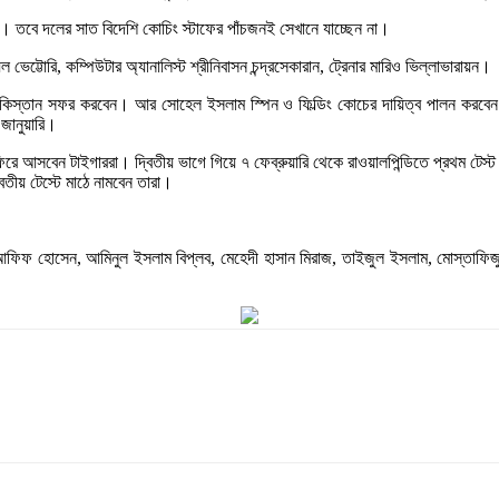
ন। তবে দলের সাত বিদেশি কোচিং স্টাফের পাঁচজনই সেখানে যাচ্ছেন না।
ল ভেট্টোরি, কম্পিউটার অ্যানালিস্ট শ্রীনিবাসন চন্দ্রসেকারান, ট্রেনার মারিও ভিল্লাভারায়ন।
াকিস্তান সফর করবেন। আর সোহেল ইসলাম স্পিন ও ফিল্ডিং কোচের দায়িত্ব পালন করবেন। স
জানুয়ারি।
 ফিরে আসবেন টাইগাররা। দ্বিতীয় ভাগে গিয়ে ৭ ফেব্রুয়ারি থেকে রাওয়ালপিন্ডিতে প্রথম ট
তীয় টেস্টে মাঠে নামবেন তারা।
র, আফিফ হোসেন, আমিনুল ইসলাম বিপ্লব, মেহেদী হাসান মিরাজ, তাইজুল ইসলাম, মোস্তা