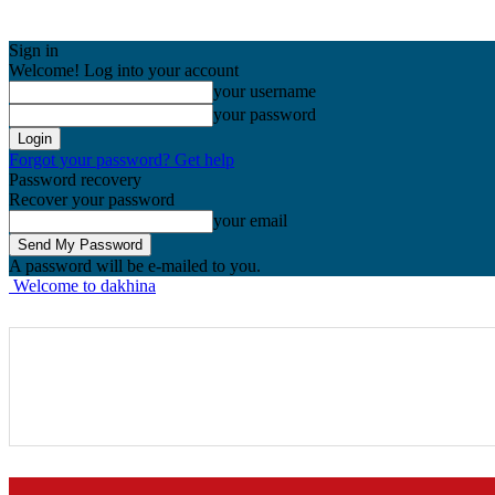
Sign in
Welcome! Log into your account
your username
your password
Forgot your password? Get help
Password recovery
Recover your password
your email
A password will be e-mailed to you.
Welcome to dakhina