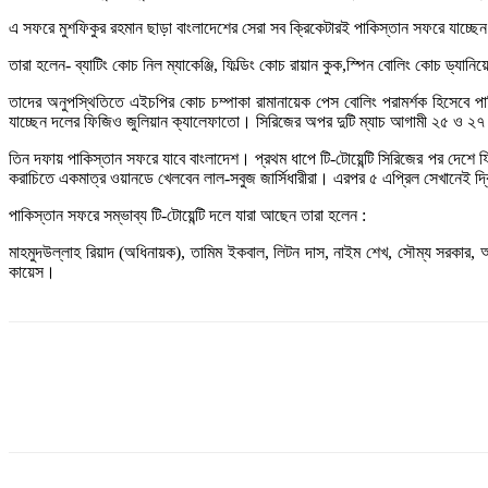
এ সফরে মুশফিকুর রহমান ছাড়া বাংলাদেশের সেরা সব ক্রিকেটারই পাকিস্তান সফরে যাচ্ছে
তারা হলেন- ব্যাটিং কোচ নিল ম্যাকেঞ্জি, ফিল্ডিং কোচ রায়ান কুক,স্পিন বোলিং কোচ ড্যানিয়ে
তাদের অনুপস্থিতিতে এইচপির কোচ চম্পাকা রামানায়েক পেস বোলিং পরামর্শক হিসেবে প
যাচ্ছেন দলের ফিজিও জুলিয়ান ক্যালেফাতো। সিরিজের অপর দুটি ম্যাচ আগামী ২৫ ও ২৭ 
তিন দফায় পাকিস্তান সফরে যাবে বাংলাদেশ। প্রথম ধাপে টি-টোয়েন্টি সিরিজের পর দেশে
করাচিতে একমাত্র ওয়ানডে খেলবেন লাল-সবুজ জার্সিধারীরা। এরপর ৫ এপ্রিল সেখানেই দ্বি
পাকিস্তান সফরে সম্ভাব্য টি-টোয়েন্টি দলে যারা আছেন তারা হলেন :
মাহমুদউল্লাহ রিয়াদ (অধিনায়ক), তামিম ইকবাল, লিটন দাস, নাইম শেখ, সৌম্য সরকা
কায়েস।
Share