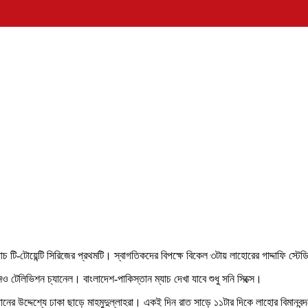
 টি-টোয়েন্টি সিরিজের প্রথমটি। স্বাগতিকদের বিপক্ষে বিকেল ৩টায় লাহোরের গাদ্দাফি স্টে
নও টেলিভিশন চ্যানেল। বাংলাদেশ-পাকিস্তান ম্যাচ দেখা যাবে শুধু সনি সিক্সে।
তানের উদ্দেশ্যে ঢাকা ছাড়ে মাহমুদুল্লাহরা। একই দিন রাত সাড়ে ১১টার দিকে লাহোর বিমানব