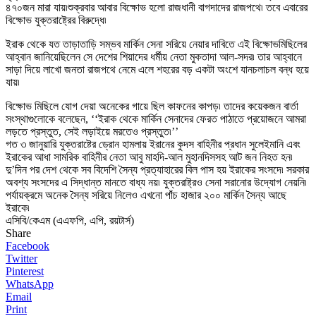
৪৭০জন মারা যায়৷শুক্রবার আবার বিক্ষোভ হলো রাজধানী বাগদাদের রাজপথে৷ তবে এবারের
বিক্ষোভ যুক্তরাষ্ট্রের বিরুদ্ধে৷
ইরাক থেকে যত তাড়াতাড়ি সম্ভব মার্কিন সেনা সরিয়ে নেয়ার দাবিতে এই বিক্ষোভমিছিলের
আহ্বান জানিয়েছিলেন সে দেশের শিয়াদের ধর্মীয় নেতা মুকতাদা আল-সদর৷ তার আহ্বানে
সাড়া দিয়ে লাখো জনতা রাজপথে নেমে এলে শহরের বড় একটা অংশে যানচলাচল বন্ধ হয়ে
যায়৷
বিক্ষোভ মিছিলে যোগ দেয়া অনেকের গায়ে ছিল কাফনের কাপড়৷ তাদের কয়েকজন বার্তা
সংস্থাগুলোকে বলেছেন, ‘‘ইরাক থেকে মার্কিন সেনাদের ফেরত পাঠাতে প্রয়োজনে আমরা
লড়তে প্রস্তুত, সেই লড়াইয়ে মরতেও প্রস্তুত৷’’
গত ৩ জানুয়ারি যুক্তরাষ্টের ড্রোন হামলায় ইরানের কুদস বাহিনীর প্রধান সুলেইমানি এবং
ইরাকের আধা সামরিক বাহিনীর নেতা আবু মাহদি-আল মুহানদিসসহ আট জন নিহত হন৷
দু’দিন পর দেশ থেকে সব বিদেশি সৈন্য প্রত্যাহারের বিল পাস হয় ইরাকের সংসদে৷ সরকার
অবশ্য সংসদের এ সিদ্ধান্ত মানতে বাধ্য নয়৷ যুক্তরাষ্ট্রও সেনা সরানোর উদ্যোগ নেয়নি৷
পর্যায়ক্রমে অনেক সৈন্য সরিয়ে নিলেও এখনো পাঁচ হাজার ২০০ মার্কিন সৈন্য আছে
ইরাকে৷
এসিবি/কেএম (এএফপি, এপি, রয়টার্স)
Share
Facebook
Twitter
Pinterest
WhatsApp
Email
Print