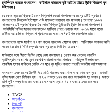
চ্যাম্পিয়ন হয়েছে বাংলাদেশ। ফাইনালে ভারতকে বৃষ্টি আইনে হারিয়ে ট্রফি জিতলো যুব
টাইগাররা।
যে কোন স্তরের ক্রিকেটে কোন বিশ্বকাপ জেতা বাংলাদেশের জন্যে এটাই প্রথম।
বাংলাদেশের ক্রিকেট ইতিহাসে এটি সম্ভবত সবচেয়ে বড় সাফল্য। তা ছাড়া ১৯৯৭
সালের পর এই প্রথম ক্রিকেটের কোন বৈশ্বিক টুর্নামেন্টের ট্রফি জিতলো বাংলাদেশ।
আইসিসি ট্রফির জয়ের সাফল্যকেও ছাড়িয়ে গেছে এবারের জয়।২০১৬ সালে ঘরের
মাটিতে আয়োজিত বিশ্বকাপে প্রথমবারের মতো সেমিফাইনাল খেলেছিল তারা।
বাংলাদেশের পক্ষে সর্বোচ্চ ৪৭ রান করেন পারভেজ হোসেন ইমন। অধিনায়ক আকবর আলি
করেন ৪৩ রান। তিনি প্লেয়ার অফ দ্য ম্যাচ নির্বাচিত হয়েছেন।
ফাইনালে টসে জিতে ফিল্ডিং বেছে নেয় বাংলাদেশ। খেলার শুরু থেকেই ভারতীয়
ব্যাটসম্যানদের চাপের মুখে রেখেছিল বাংলাদেশের বোলাররা। শরিফুল ইসলাম এবং
তানজিম হাসান সাকিবের বোলিং এর মুখে খুব সুবিধে করতে পারেনি ভারতীয় ব্যাটসম্যানরা।
বাংলাদেশ ১৭৮ রানের টার্গেট নিয়ে মাঠে নামলেও জয় থেকে তারা যখন অল্প দূরে – তখনই
বৃষ্টির জন্য খেলা বিঘ্নিত হয়। ৪৭.২ ওভারে ১৭৭ রান করে অলআউট হয় ভারত। জবাবে
ডার্ক লুইস পদ্ধতিতে ৪৬ ওভারে নেমে আসা ম্যাচে ৪২.১ ওভারে ১৭০ রান করে
বাংলাদেশ।
TAGS
অনূর্ধ্ব-১৯
ক্রিকেট
বাংলাদেশ