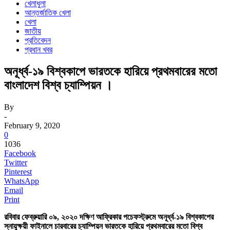
খেলাধুলা
আন্তর্জাতিক খেলা
খেলা
জাতীয়
প্রতিবেদন
প্রধান খবর
অনূর্ধ্ব-১৯ বিশ্বকাপে ভারতকে হারিয়ে প্রথমবারের মতো
বাংলাদেশ বিশ্ব চ্যাম্পিয়ন ।
By
-
February 9, 2020
0
1036
Facebook
Twitter
Pinterest
WhatsApp
Email
Print
রবিবার ফেব্রুয়ারি ০৯, ২০২০ দক্ষিণ আফ্রিকার পচেফস্ট্রুমে অনূর্ধ্ব-১৯ বিশ্বকাপের
স্নায়ুক্ষয়ী ফাইনালে চারবারের চ্যাম্পিয়ন ভারতকে হারিয়ে প্রথমবারের মতো বিশ্ব