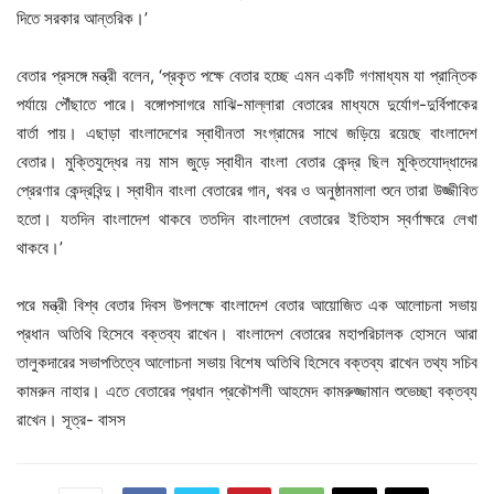
দিতে সরকার আন্তরিক।’
বেতার প্রসঙ্গে মন্ত্রী বলেন, ‘প্রকৃত পক্ষে বেতার হচ্ছে এমন একটি গণমাধ্যম যা প্রান্তিক
পর্যায়ে পৌঁছাতে পারে। বঙ্গোপসাগরে মাঝি-মাল্লারা বেতারের মাধ্যমে দুর্যোগ-দুর্বিপাকের
বার্তা পায়। এছাড়া বাংলাদেশের স্বাধীনতা সংগ্রামের সাথে জড়িয়ে রয়েছে বাংলাদেশ
বেতার। মুক্তিযুদ্ধের নয় মাস জুড়ে স্বাধীন বাংলা বেতার কেন্দ্র ছিল মুক্তিযোদ্ধাদের
প্রেরণার কেন্দ্রবিন্দু। স্বাধীন বাংলা বেতারের গান, খবর ও অনুষ্ঠানমালা শুনে তারা উজ্জীবিত
হতো। যতদিন বাংলাদেশ থাকবে ততদিন বাংলাদেশ বেতারের ইতিহাস স্বর্ণাক্ষরে লেখা
থাকবে।’
পরে মন্ত্রী বিশ্ব বেতার দিবস উপলক্ষে বাংলাদেশ বেতার আয়োজিত এক আলোচনা সভায়
প্রধান অতিথি হিসেবে বক্তব্য রাখেন। বাংলাদেশ বেতারের মহাপরিচালক হোসনে আরা
তালুকদারের সভাপতিত্বে আলোচনা সভায় বিশেষ অতিথি হিসেবে বক্তব্য রাখেন তথ্য সচিব
কামরুন নাহার। এতে বেতারের প্রধান প্রকৌশলী আহমেদ কামরুজ্জামান শুভেচ্ছা বক্তব্য
রাখেন। সূত্র- বাসস