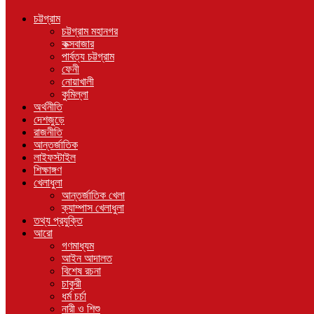
চট্টগ্রাম
চট্টগ্রাম মহানগর
কক্সবাজার
পার্বত্য চট্টগ্রাম
ফেনী
নোয়াখালী
কুমিল্লা
অর্থনীতি
দেশজুড়ে
রাজনীতি
আন্তর্জাতিক
লাইফস্টাইল
শিক্ষাঙ্গণ
খেলাধুলা
আন্তর্জাতিক খেলা
ক্যাম্পাস খেলাধুলা
তথ্য প্রযুক্তি
আরো
গণমাধ্যম
আইন আদালত
বিশেষ রচনা
চাকুরী
ধর্ম চর্চা
নারী ও শিশু