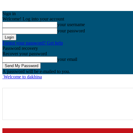
Sign in
Welcome! Log into your account
your username
your password
Forgot your password? Get help
Password recovery
Recover your password
your email
A password will be e-mailed to you.
Welcome to dakhina