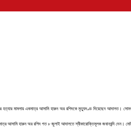
পর হত্যার মামলায় একমাত্র আসামি হারুন অর রশিদকে মৃত্যুদণ্ড দিয়েছেন আদালত। সোমবার (০
্র আসামি হারুন অর রশিদ গত ৮ জুলাই আদালতে স্বীকারোক্তিমূলক জবানবন্দি দেন। মোট