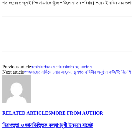
গত বছরের ৫ জুলাই শিশু সায়মাকে খুঁজে পাচ্ছিল না তার পরিবার। পরে ওই বাড়ির নবম তলার
Share
Previous article
করোনার প্রভাবে শেয়ারবাজারে বড় দরপতন
Next article
গণজমায়েত এড়িয়ে চলার আহ্বান, জন্মশত বার্ষিকীর অনুষ্ঠান কাটছাঁট; বিদে
RELATED ARTICLES
MORE FROM AUTHOR
নিরাপত্তা ও জ্ঞানভিত্তিক কল্যাণমুখী উন্নয়ন বাজেট