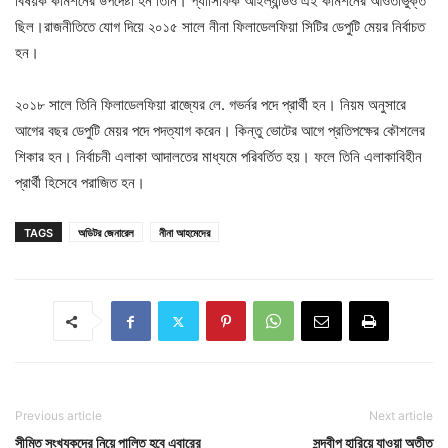
বিষয়ক কমিশনের উপদেষ্টা হন তিনি। প্যাসিফিক আইল্যান্ডও এই কমিশনের আওতাভুক্ত
ছিল।রাজনীতিতে যোগ দিয়ে ২০১৫ সালে নীনা ফিলাডেলফিয়া সিটির ডেপুটি মেয়র নির্বাচত
হন।
২০১৮ সালে তিনি ফিলাডেলফিয়া রাজ্যের লে. গভর্নর পদে প্রার্থী হন। নিয়ম অনুসারে
আগের বছর ডেপুটি মেয়র পদে পদত্যাগ করেন। কিন্তু ভোটের আগে প্রতিপক্ষের কৌশলের
শিকার হন। নির্বাচনী এলাকা আদালতের মাধ্যমে পরিবর্তিত হয়। ফলে তিনি এলাকাবিহীন
প্রার্থী হিসেবে পরাজিত হন।
TAGS
অডিটর জেনারেল
নীনা আহমেদের
Previous article
Next article
সীমিত সংখ্যকদের নিয়ে পালিত হবে এবারের
সন্দ্বীপ হারিয়ে যাওয়া অতীত