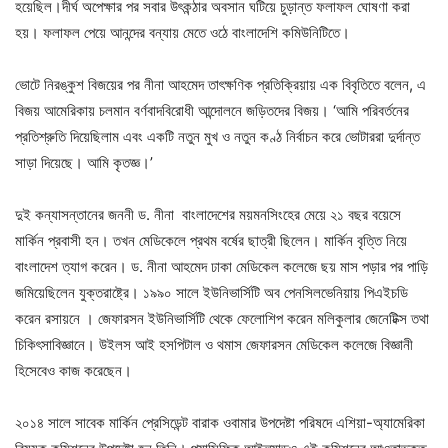
হয়েছিল।দীর্ঘ অপেক্ষার পর সবার উৎকন্ঠার অবসান ঘটিয়ে চুড়ান্ত ফলাফল ঘোষণা করা
হয়। ফলাফল পেয়ে আনন্দের বন্যায় মেতে ওঠে বাংলাদেশি কমিউনিটিতে।
ভোটে নিরঙ্কুশ বিজয়ের পর নীনা আহমেদ তাৎক্ষণিক প্রতিক্রিয়ায় এক বিবৃতিতে বলেন, এ
বিজয় আমেরিকায় চলমান বর্ণবাদবিরোধী আন্দোলনে জড়িতদের বিজয়। ‘আমি পরিবর্তনের
প্রতিশ্রুতি দিয়েছিলাম এবং একটি নতুন মুখ ও নতুন কণ্ঠ নির্বাচন করে ভোটাররা দুর্দান্ত
সাড়া দিয়েছে। আমি কৃতজ্ঞ।’
দুই কন্যাসন্তানের জননী ড. নীনা বাংলাদেশের ময়মনসিংহের মেয়ে ২১ বছর বয়েসে
মার্কিন প্রবাসী হন। তখন মেডিকেলে প্রথম বর্ষের ছাত্রী ছিলেন। মার্কিন বৃত্তি নিয়ে
বাংলাদেশ ত্যাগ করেন। ড. নীনা আহমেদ ঢাকা মেডিকেল কলেজে ছয় মাস পড়ার পর পাড়ি
জমিয়েছিলেন যুক্তরাষ্ট্রে। ১৯৯০ সালে ইউনিভার্সিটি অব পেনসিলভেনিয়ায় পিএইচডি
করেন রসায়নে । জেফারসন ইউনিভার্সিটি থেকে ফেলোশিপ করেন মলিকুলার জেনেটিক্স তথা
চিকিৎসাবিজ্ঞানে। উইলস আই হসপিটাল ও থমাস জেফারসন মেডিকেল কলেজে বিজ্ঞানী
হিসেবেও কাজ করেছেন।
২০১৪ সালে সাবেক মার্কিন প্রেসিডেন্ট বারাক ওবামার উপদেষ্টা পরিষদে এশিয়া-অ্যামেরিকা