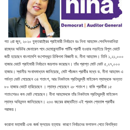
গত ২রা জুন, ২০২০ যুক্তরাষ্ট্রের প্রাইমারী নির্বাচনে ডঃ নিনা আহমেদ পেনসিলভানিয়া
রাজ্যের অডিটর জেনারেল পদে ডেমোক্র্যাটিক পার্টির প্রার্থী হওয়ার লড়াইয়ে বিপুল ভোটে
জয়ী হয়েছেন বাংলাদেশি বংশোদ্ভূত চিকিৎসা বিজ্ঞানী ড. নীনা আহমেদ। তিনি ১,২১,০০০
হাজার ভোটে প্রাইমারী নির্বাচনে জয়লাভ করেছেন। তাঁর প্রাপ্ত মোট ভোট ৫,২৭,০০০
হাজার। স্থানীয় সংবাদমাধ্যম জানিয়েছে, মোট পাঁচজন প্রার্থীর মধ্যে ড. নীনা আহমেদ এ
পর্যন্ত ভোট পেয়েছেন ৩৪ শতাংশ, আর নিকটতম প্রতিদ্বন্দ্বী মাইকেল ল্যাম্বকে অন্তত
৮০ হাজার ভোটে হারিয়েছেন । ল্যাম্ব পেয়েছেন ২৮ শতাংশ। বাকি প্রার্থীরা ১৫
শতাংশেরও কম ভোট পেয়েছেন। নীনা আহমেদকে তাঁর নিকটতম প্রতিদ্বন্দ্বী মাইকেল
ল্যাম্ব অভিনন্দন জানিয়েছেন। ২৩৩ বছরের রাজ্যটিতে এই প্রথম শ্বেতাঙ্গ প্রার্থীর
পরাজয়।
করোনা মহামারী এবং জর্জ ফ্লয়েড হত্যার কারণে নির্বাচনের ফলাফল পেতে বিলম্বিত