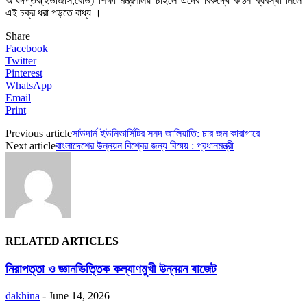
অধিদপ্তর(ইউজিসি,র্বোড) শিক্ষা মন্ত্রণালয় চাইলে এদের বিরুদ্ধে কঠিন ব্যবস্থা নিলে
এই চক্র ধরা পড়তে বাধ্য ।
Share
Facebook
Twitter
Pinterest
WhatsApp
Email
Print
Previous article
সাউদার্ন ইউনিভার্সিটির সনদ জালিয়াতি: চার জন কারাগারে
Next article
বাংলাদেশের উন্নয়ন বিশ্বের জন্য বিস্ময় : প্রধানমন্ত্রী
RELATED ARTICLES
নিরাপত্তা ও জ্ঞানভিত্তিক কল্যাণমুখী উন্নয়ন বাজেট
dakhina
-
June 14, 2026