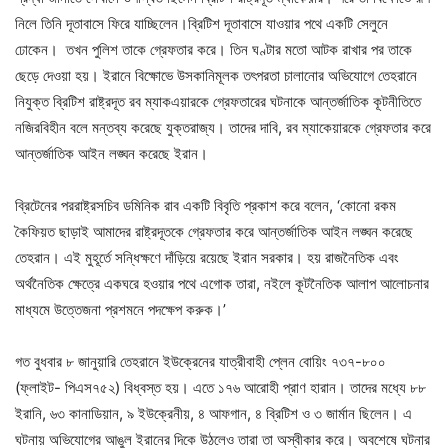
নিলে তিনি দূতাবাসে ফিরে যাচ্ছিলেন।ব্রিটিশ দূতাবাসে যাওয়ার পথে একটি সেলুনে
ঢোকেন। তখন পুলিশ তাকে গ্রেফতার করে। তিন ঘণ্টার মতো আটক রাখার পর তাকে
ছেড়ে দেওয়া হয়। ইরানে বিক্ষোভে উসকানিমূলক তৎপরতা চালানোর অভিযোগে তেহরানে
নিযুক্ত ব্রিটিশ রাষ্ট্রদূত রব ম্যাকএয়ারকে গ্রেফতারের ঘটনাকে আন্তর্জাতিক কূটনীতিতে
নজিরবিহীন বলে মন্তব্য করেছে যুক্তরাজ্য। তাদের দাবি, রব ম্যাকেয়ারকে গ্রেফতার করে
আন্তর্জাতিক আইন লঙ্ঘন করেছে ইরান।
ব্রিটেনের পররাষ্ট্রসচিব ডমিনিক রাব একটি বিবৃতি প্রকাশ করে বলেন, ‘কোনো রকম
কৈফিয়ত ছাড়াই আমাদের রাষ্ট্রদূতকে গ্রেফতার করে আন্তর্জাতিক আইন লঙ্ঘন করেছে
তেহরান। এই মুহূর্তে সন্ধিক্ষণে দাঁড়িয়ে রয়েছে ইরান সরকার। হয় রাজনৈতিক এবং
অর্থনৈতিক ক্ষেত্রে একঘরে হওয়ার পথে এগোক তারা, নইলে কূটনৈতিক আলাপ আলোচনার
মাধ্যমে উত্তেজনা প্রশমনে পদক্ষেপ করুক।’
গত বুধবার ৮ জানুয়ারি তেহরানে ইউক্রেনের যাত্রীবাহী প্লেন বোয়িং ৭৩৭-৮০০
(ফ্লাইট- পিএস৭৫২) বিধ্বস্ত হয়। এতে ১৭৬ আরোহী প্রাণ হারান। তাদের মধ্যে ৮৮
ইরানি, ৬৩ কানাডিয়ান, ৯ ইউক্রেনীয়, ৪ আফগান, ৪ ব্রিটিশ ও ৩ জার্মান ছিলেন। এ
ঘটনায় অভিযোগের আঙুল ইরানের দিকে উঠলেও তারা তা অস্বীকার করে। অবশেষে ঘটনার