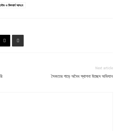
প‌স্টেড ও কিলবার্ন আস‌নে
Next article
ৈরি
সৈকতের পাড়ে অবৈধ স্থাপনা উচ্ছেদ অভিযান