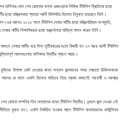
ী শেখ হাসিনার বোন শেখ রেহানার কন্যা রেজওয়ানা সিদ্দিক টিউলিপ ব্রিটেনের ছায়া
র্টির ছায়া মন্ত্রিসভায় শ্যাডো আর্লি মিনিস্টার হিসেবে নিযুক্ত হয়েছেন তিনি।
লিপ।এর আগেও ২০১৫ সালে টিউলিপ লেবার পার্টির ছায়া মন্ত্রিপরিষদে সংস্কৃতি,
 লেবার পার্টির শিক্ষাবিষয়ক ছায়া মন্ত্রণালয়ে দায়িত্ব পালন করেন তিনি।
িলবার্ন আস‌নে লেবার পার্টির হয়ে টানা তৃতীয়বা‌রের ম‌তো বিজয়ী হ‌ন ৩৭ বছর বয়সী টিউলিপ
্দ্বিতাপূর্ণ আস‌নগু‌লোর তা‌লিকায় দ্বিতীয় স্থা‌নে আছে।
েক্সিট চুক্তির বিপক্ষে ভোট দেওয়ার জন্য সন্তান জন্মদানের সময় পেছাতে চিকিৎসককে
লের মে মাসে এমপি হিসেবে দায়িত্ব নিয়ে প্রথম ভাষণেই শরণার্থী ও আশ্রয়
ও শেখ রেহানা দম্পতির তিন সন্তানের মধ্যে টিউলিপ দ্বিতীয়। লন্ডনে জন্ম নেওয়া এই
জনীতিতে যুক্ত হন। এমপি নির্বাচিত হওয়ার আগে টিউলিপ ক্যামডেনের কাউন্সিলর