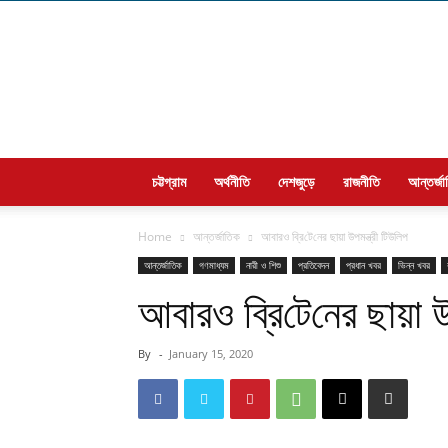
Welcome
to
dakhina
চট্টগ্রাম
অর্থনীতি
দেশজুড়ে
রাজনীতি
আন্তর্জ
Home
আন্তর্জাতিক
আবারও ব্রি‌টে‌নের ছায়া উপমন্ত্রী টিউলিপ
আন্তর্জাতিক
গণমাধ্যম
নারী ও শিশু
প্রতিবেদন
প্রধান খবর
ভিন্ন খবর
আবারও ব্রি‌টে‌নের ছায়া উ
By
-
January 15, 2020