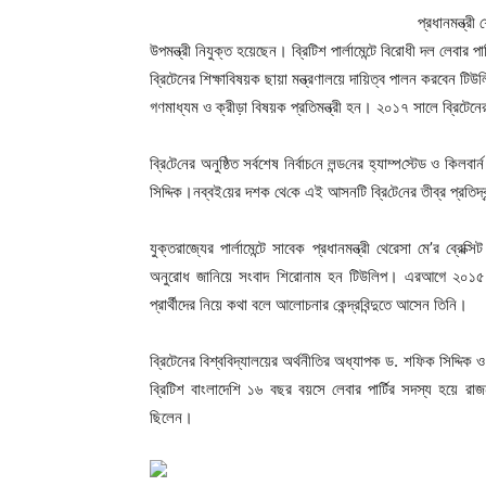
প্রধানমন্ত্র
উপমন্ত্রী নিযুক্ত হয়েছেন। ব্রিটিশ পার্লামেন্টে বিরোধী দল লেবার পা
ব্রিটেনের শিক্ষাবিষয়ক ছায়া মন্ত্রণালয়ে দায়িত্ব পালন করবেন টিউ
গণমাধ্যম ও ক্রীড়া বিষয়ক প্রতিমন্ত্রী হন। ২০১৭ সালে ব্রিটেনের
ব্রি‌টে‌নের অনুষ্ঠিত সর্বশেষ নির্বাচ‌নে লন্ড‌নের হ্যাম্প‌স্টেড ও ক
সিদ্দিক।নব্বই‌য়ের দশক থে‌কে এই আসন‌টি ব্রি‌টে‌নের তীব্র প্রতিদ্বন
যুক্তরাজ্যের পার্লামেন্টে সাবেক প্রধানমন্ত্রী থেরেসা মে’র ব্র
অনুরোধ জানিয়ে সংবাদ শিরোনাম হন টিউলিপ। এরআগে ২০১৫ সা
প্রার্থীদের নিয়ে কথা বলে আলোচনার কেন্দ্রবিন্দুতে আসেন তিনি।
ব্রিটেনের বিশ্ববিদ্যালয়ের অর্থনীতির অধ্যাপক ড. শফিক সিদ্দিক 
ব্রিটিশ বাংলাদেশি ১৬ বছর বয়সে লেবার পার্টির সদস্য হয়ে রা
ছিলেন।