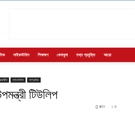
াতিক
লাইফস্টাইল
শিক্ষাঙ্গণ
খেলাধুলা
তথ্য প্রযুক্তি
আরো
রাজনীতি
লাইফস্টাইল
সাম্প্রতিক
পমন্ত্রী টিউলিপ
811
0