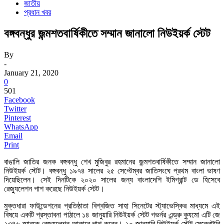
জাতীয়
প্রধান খবর
বঙ্গবন্ধুর জন্মশতবার্ষিকীতে সম্মান জানালো নিউইয়র্ক স্টেট
By
-
January 21, 2020
0
501
Facebook
Twitter
Pinterest
WhatsApp
Email
Print
বাঙালি জাতির জনক বঙ্গবন্ধু শেখ মুজিবুর রহমানের জন্মশতবার্ষিকীতে সম্মান জানালো
নিউইয়র্ক স্টেট। বঙ্গবন্ধু ১৯৭৪ সালের ২৫ সেপ্টেম্বর জাতিসংঘে প্রথম বাংলা ভাষণ
দিয়েছিলেন। সেই দিনটিকে ২০২০ সালের জন্য বাংলাদেশি ইমিগ্রান্ট ডে হিসেবে
রেজ্যুলেশন পাশ করেছে নিউইয়র্ক স্টেট।
মুক্তধারা ফাউন্ডেশনের প্রতিষ্ঠাতা বিশ্বজিত সাহা সিনেটের স্ট্যাভেস্কির মাধ্যমে এই
বিষয়ে একটি প্রস্তাবনা পাঠালে ১৪ জানুয়ারি নিউইয়র্ক স্টেট গভর্নর এন্ড্রু ক্যুমো এটি জে
২৩৪৬ স্মারকে রেজ্যুলেশন আকারে পাশ করেন। ২০ জানুয়ারি নিউইয়র্ক স্টেট সেক্রেটারি