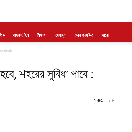
াতিক
লাইফস্টাইল
শিক্ষাঙ্গণ
খেলাধুলা
তথ্য প্রযুক্তি
আরো
রধানমন্ত্রী
বে, শহরের সুবিধা পাবে :
482
0