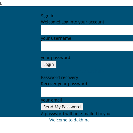
Sign in
Welcome! Log into your account
your username
your password
Forgot your password? Get help
Password recovery
Recover your password
your email
A password will be e-mailed to you.
Welcome to dakhina