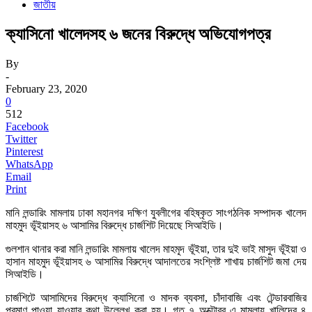
জাতীয়
ক্যাসিনো খালেদসহ ৬ জনের বিরুদ্ধে অভিযোগপত্র
By
-
February 23, 2020
0
512
Facebook
Twitter
Pinterest
WhatsApp
Email
Print
মানি লন্ডারিং মামলায় ঢাকা মহানগর দক্ষিণ যুবলীগের বহিষ্কৃত সাংগঠনিক সম্পাদক খালেদ
মাহমুদ ভূঁইয়াসহ ৬ আসামির বিরুদ্ধে চার্জশিট দিয়েছে সিআইডি।
গুলশান থানার করা মানি লন্ডারিং মামলায় খালেদ মাহমুদ ভূঁইয়া, তার দুই ভাই মাসুদ ভূঁইয়া ও
হাসান মাহমুদ ভূঁইয়াসহ ৬ আসামির বিরুদ্ধে আদালতের সংশ্লিষ্ট শাখায় চার্জশিট জমা দেয়
সিআইডি।
চার্জশিটে আসামিদের বিরুদ্ধে ক্যাসিনো ও মাদক ব্যবসা, চাঁদাবাজি এবং টেন্ডারবাজির
প্রমাণ পাওয়া যাওয়ার কথা উল্লেখ করা হয়। গত ৭ অক্টোবর এ মামলায় খালিদের ৪