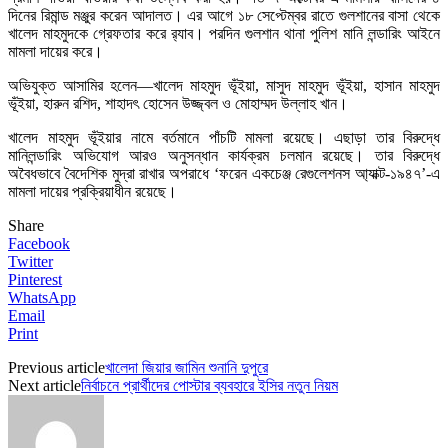
দিনের রিমান্ড মঞ্জুর করেন আদালত। এর আগে ১৮ সেপ্টেম্বর রাতে গুলশানের বাসা থেকে
খালেদ মাহমুদকে গ্রেফতার করে র‌্যাব। পরদিন গুলশান থানা পুলিশ মানি লন্ডারিং আইনে
মামলা দায়ের করে।
অভিযুক্ত আসামির হলেন—খালেদ মাহমুদ ভূঁইয়া, মাসুদ মাহমুদ ভূঁইয়া, হাসান মাহমুদ
ভূঁইয়া, হারুন রশিদ, শাহাদৎ হোসেন উজ্জ্বল ও মোহাম্মদ উল্লাহ খান।
খালেদ মাহমুদ ভূঁইয়ার নামে বর্তমানে পাঁচটি মামলা রয়েছে। এছাড়া তার বিরুদ্ধে
মানিলন্ডারিং অভিযোগ আরও অনুসন্ধান কার্যক্রম চলমান রয়েছে। তার বিরুদ্ধে
অবৈধভাবে বৈদেশিক মুদ্রা রাখার অপরাধে ‘ফরেন একচেঞ্জ রেগুলেশনস আ্যাক্ট-১৯৪৭’-এ
মামলা দায়ের প্রক্রিয়াধীন রয়েছে।
Share
Facebook
Twitter
Pinterest
WhatsApp
Email
Print
Previous article
খালেদা জিয়ার জামিন শুনানি দুপুরে
Next article
নির্বাচনে প্রার্থীদের পোস্টার ব্যবহারে ইসির নতুন নিয়ম