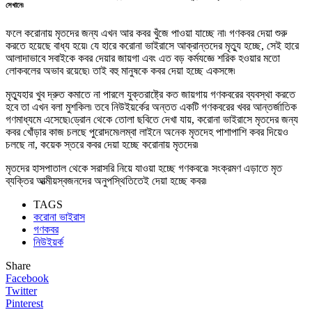
সেখানে৷
ফলে করোনায় মৃতদের জন্য এখন আর কবর খুঁজে পাওয়া যাচ্ছে না৷ গণকবর দেয়া শুরু
করতে হয়েছে বাধ্য হয়ে৷ যে হারে করোনা ভাইরাসে আক্রান্তদের মৃত্যু হচ্ছে, সেই হারে
আলাদাভাবে সবাইকে কবর দেয়ার জায়গা এবং এত বড় কর্মযজ্ঞে শরিক হওয়ার মতো
লোকবলের অভাব রয়েছে৷ তাই বহু মানুষকে কবর দেয়া হচ্ছে একসঙ্গে৷
মৃত্যুহার খুব দ্রুত কমাতে না পারলে যুক্তরাষ্ট্রে কত জায়গায় গণকবরের ব্যবস্থা করতে
হবে তা এখন বলা মুশকিল৷ তবে নিউইয়র্কের অন্তত একটি গণকবরের খবর আন্তর্জাতিক
গণমাধ্যমে এসেছে৷ড্রোন থেকে তোলা ছবিতে দেখা যায়, করোনা ভাইরাসে মৃতদের জন্য
কবর খোঁড়ার কাজ চলছে পুরোদমে৷লম্বা লাইনে অনেক মৃতদেহ পাশাপাশি কবর দিয়েও
চলছে না, কয়েক স্তরে কবর দেয়া হচ্ছে করোনায় মৃতদের৷
মৃতদের হাসপাতাল থেকে সরাসরি নিয়ে যাওয়া হচ্ছে গণকবরে৷ সংক্রমণ এড়াতে মৃত
ব্যক্তির আত্মীয়স্বজনদের অনুপস্থিতিতেই দেয়া হচ্ছে কবর৷
TAGS
করোনা ভাইরাস
গণকবর
নিউইয়র্ক
Share
Facebook
Twitter
Pinterest