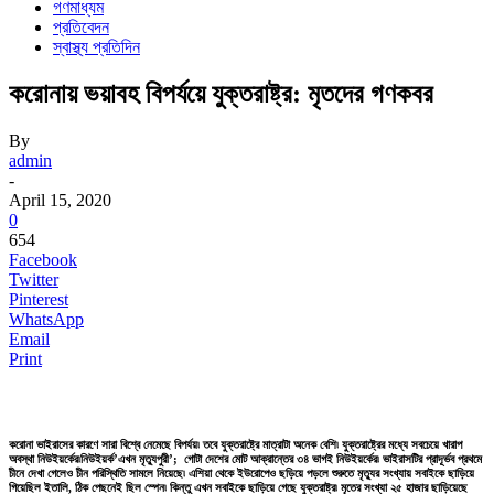
গণমাধ্যম
প্রতিবেদন
স্বাস্থ্য প্রতিদিন
করোনায় ভয়াবহ বিপর্যয়ে যুক্তরাষ্ট্র: মৃতদের গণকবর
By
admin
-
April 15, 2020
0
654
Facebook
Twitter
Pinterest
WhatsApp
Email
Print
করোনা ভাইরাসের কারণে সারা বিশ্বে নেমেছে বিপর্যয়৷ তবে যুক্তরাষ্ট্রে মাত্রাটা অনেক বেশি৷ যুক্তরাষ্ট্রের মধ্যে সবচেয়ে খারাপ
অবস্থা নিউইয়র্কের৷নিউইয়র্ক’এখন মৃত্যুপুরী’; গোটা দেশের মোট আক্রান্তের ৩৪ ভাগই নিউইয়র্কের৷ ভাইরাসটির প্রাদূর্ভব প্রথমে
চীনে দেখা গেলেও চীন পরিস্থিতি সামলে নিয়েছে৷ এশিয়া থেকে ইউরোপেও ছড়িয়ে পড়লে শুরুতে মৃত্যুর সংখ্যায় সবাইকে ছাড়িয়ে
গিয়েছিল ইতালি, ঠিক পেছনেই ছিল স্পেন৷ কিন্তু এখন সবাইকে ছাড়িয়ে গেছে যুক্তরাষ্ট্র৷ মৃতের সংখ্যা ২৫ হাজার ছাড়িয়েছে