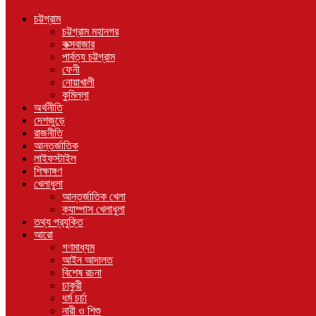
চট্টগ্রাম
চট্টগ্রাম মহানগর
কক্সবাজার
পার্বত্য চট্টগ্রাম
ফেনী
নোয়াখালী
কুমিল্লা
অর্থনীতি
দেশজুড়ে
রাজনীতি
আন্তর্জাতিক
লাইফস্টাইল
শিক্ষাঙ্গণ
খেলাধুলা
আন্তর্জাতিক খেলা
ক্যাম্পাস খেলাধুলা
তথ্য প্রযুক্তি
আরো
গণমাধ্যম
আইন আদালত
বিশেষ রচনা
চাকুরী
ধর্ম চর্চা
নারী ও শিশু