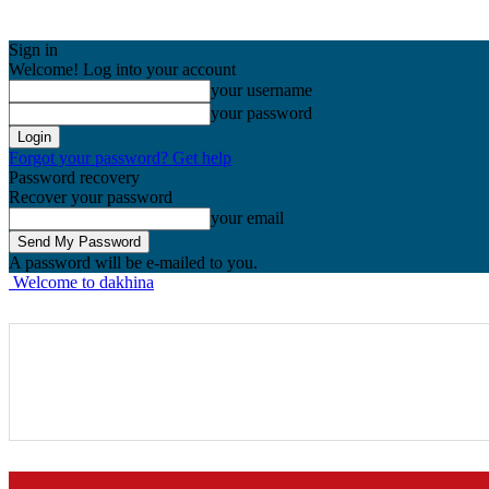
Sign in
Welcome! Log into your account
your username
your password
Forgot your password? Get help
Password recovery
Recover your password
your email
A password will be e-mailed to you.
Welcome to dakhina