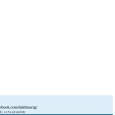
book.com/dakhinactg/
; ০১৭১২৫১৬৩৩৮