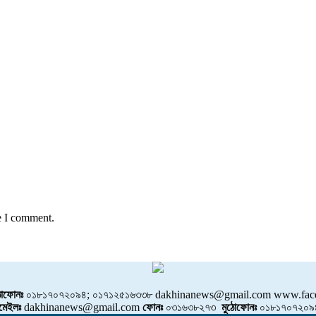
e I comment.
োফোনঃ
০১৮১৭০৭২০৯৪; ০১৭১২৫১৬৩৩৮ dakhinanews@gmail.com www.face
মেইলঃ
dakhinanews@gmail.com
ফোনঃ
০৩১৬৩৮২৭৩
মুঠোফোনঃ
০১৮১৭০৭২০৯৪