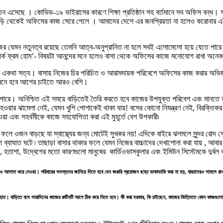
র্বতন এসেছে । কোভিড-১৯ ভাইরাসের কারণে শিক্ষা প্রতিষ্ঠান সহ বর্তমানে সব অফিস বন
া বাড়ি থেকেই অফিসের কাজ সেরে পেলে । আমাদের দেশে এর জনপ্রিয়তা না হলেও করোনার এই
কাজের যেমন নতুনত্ব রয়েছে তেমনি আত্ব-অনুপ্রানিত না হলে সবই এলোমেলো হয়ে যেতে পারে
ার্ক ফ্রম হোম’- বিষয়টা আনন্দের মনে হলেও বাসা থেকে অফিসের কাজে মনোযোগ রাখা অনে
মিলেছে একথা সত্য। বাসায় নিজের চির পরিচিত ও আরামদায়ক পরিবেশে অফিসের কাজ করার অ
 মনে হবে আগের চাইতে আরও বেশি।
তে পারে। অনিশ্চিত এই সময়ে বাড়িতেই তৈরি করতে হবে কাজের উপযুক্ত পরিবেশ এবং মানতে 
য়ার ঝামেলা নেই, যেমন খুশি পোশাকেই থাকা যায়! বসের কোনো নিযন্ত্রণ নেই, বিরক্তিক
য়া এবং সহর্ধমীকে কাজে সহযোগিতা করা এই মুহূর্তে বেশ উপকারী৷
ন ফলে ওজন বাড়ছে যা স্বাস্থ্যের জন্য মোটেই সুখকর নয়! এদিকে বাইরে ঝলমলে সুন্দর র
ব্যাঘাত ঘটে ৷ তাছাড়া বাসার থাকার ফলে যেমন নিজের বাচ্চাদের দেখাশোনা করা যায় , আবা
হতাশা, উদ্বেগের মতো কারণগুলো মানুষের কার্ডিওভাসকুলার এবং ইমিউন সিস্টেমকে দুর্ব
লেও আলাদা করে নেওয়া। পরিবারের সদস্যদের জানিয়ে দিতে হবে যেন জরুরি প্রয়োজন ছাড়া ডাকাডাকি করা না হয়, বাচ্চাদেরও সামলে র
হাত। বাড়িতে বসে সারাদিনের কাজের রুটিনটি আগে ঠিক করে নিতে হবে। কী করা দরকার, কি চাইছেন, কাজের ভিত্তিতে কোন কাজগুল