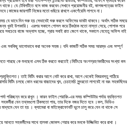
য প্রয়োজন হবে উচ্চ গতিসম্পন্ন ইন্টারনেট রাউটার, কম্পিউটার, অফিসে ব্যবহার করেন
 ফ্যান থাকে। যে টেবিলটিতে বসে কাজ করবেন সেখানে প্রয়োজনীয় বই, কাগজপত্রের ফাইল
 দেবে।কাজের জায়গাটি নিজের মতো গুছিয়ে রাখলে একগেঁয়েমি লাগবে না।
যে ভাবে দিন শুরু হয় সেভাবেই শুরু করলে অফিসের ভাবটা থাকবে। অর্থাৎ সঠিক সময়ে
ীরে জন্য খুবই উপকারি। এরপর সকালে গোসল করে ঠিকঠাক মতো নাস্তা সেরে, পোশাক পরে
ে সবচেয়ে বাজে অভ্যাস হচ্ছে, প্রায় সবাই রাত জেগে থাকে, সকালে যেহেতু অফিস নাই
া এবং সবকিছু ভালোভাবে করা অনেক সহজ। যদি কাজটি সঠিক সময় আরম্ভ এবং সম্পূর্ণ
ে শুনতে পারছে কে শুনছেনা এসব ঠিক করতে করতেই।মিটিংয়ে অংশগ্রহণকারীদের সংখ্যা কম
 প্রযুক্তিগত। তাই মিটিং করার আগে নোট করে রাখা, আগে থেকেই বিষয়বস্তু পাঠিয়ে
মিটিং চলছে কোন ধরনের বাচ্চাদের শব্দ, চেচামেচি সুন্দরতো লাগবেই না বরং সহকর্মিদের
 পরিচ্ছন্ন করে রাখুন । কারন ফাইল শেয়ারিং-এর সময় কম্পিউটার পর্দায় ব্যক্তিগত
ন সহকর্মীরা যেন তথ্যগুলো ঠিকমতো পায়, তার দিকে নজর দিতে হবে ।কল, ভিডিও
র মাধ্যমে যেন তা হয় । ক্যামেরা বা মাইক্রোফোনটি ভুলে চালু করে যেন না থাকে সে
য়ে আনতে সহকর্মীদের সাথে হালকা জোকস শেয়ার করে মনকে উজ্জিবিত করে রাখা ।