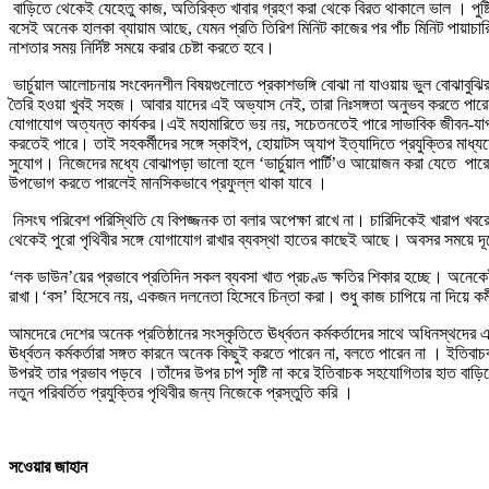
বাড়িতে থেকেই যেহেতু কাজ, অতিরিক্ত খাবার গ্রহণ করা থেকে বিরত থাকালে ভাল । পুষ্ট
বসেই অনেক হালকা ব্যায়াম আছে, যেমন প্রতি তিরিশ মিনিট কাজের পর পাঁচ মিনিট পায়াচার
নাশতার সময় নির্দিষ্ট সময়ে করার চেষ্টা করতে হবে।
ভার্চুয়াল আলোচনায় সংবেদনশীল বিষয়গুলোতে প্রকাশভঙ্গি বোঝা না যাওয়ায় ভুল বোঝাবু
তৈরি হওয়া খুবই সহজ। আবার যাদের এই অভ্যাস নেই, তারা নিঃসঙ্গতা অনুভব করতে পার
যোগাযোগ অত্যন্ত কার্যকর।এই মহামারিতে ভয় নয়, সচেতনতেই পারে সাভাবিক জীবন-যাপ
করতেই পারে। তাই সহকর্মীদের সঙ্গে স্কাইপ, হোয়াটস অ্যাপ ইত্যাদিতে প্রযুক্তির মা
সুযোগ। নিজেদের মধ্যে বোঝাপড়া ভালো হলে ‘ভার্চুয়াল পার্টি’ও আয়োজন করা যেতে পার
উপভোগ করতে পারলেই মানসিকভাবে প্রফুল্ল থাকা যাবে ।
নিসংঘ পরিবেশ পরিস্থিতি যে বিপজ্জনক তা বলার অপেক্ষা রাখে না। চারিদিকেই খারাপ খ
থেকেই পুরো পৃথিবীর সঙ্গে যোগাযোগ রাখার ব্যবস্থা হাতের কাছেই আছে। অবসর সময়ে দূ
‘লক ডাউন’য়ের প্রভাবে প্রতিদিন সকল ব্যবসা খাত প্রচণ্ড ক্ষতির শিকার হচ্ছে। অনেকেই 
রাখা।‘বস’ হিসেবে নয়, একজন দলনেতা হিসেবে চিন্তা করা। শুধু কাজ চাপিয়ে না দিয়ে কর
আমদেরে দেশের অনেক প্রতিষ্ঠানের সংস্কৃতিতে ঊর্ধ্বতন কর্মকর্তাদের সাথে অধিনস্থদের 
ঊর্ধ্বতন কর্মকর্তারা সঙ্গত কারনে অনেক কিছুই করতে পারেন না, বলতে পারেন না । ইতিবা
উপরই তার প্রভাব পড়বে ।তাঁদের উপর চাপ সৃষ্টি না করে ইতিবাচক সহযোগিতার হাত বাড়
নতুন পরিবর্তিত প্রযুক্তির পৃথিবীর জন্য নিজেকে প্রস্তুতি করি ।
সওেয়ার
জাহান