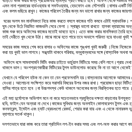
বাড়িতে কাজ করার জন্য প্রয়োজনীয় ব্যবস্থা গ্রহণ করতে হবে। অফিস থেকে দরকারি সবকিছ
এমন নানা প্রকারের হার্ডওয়্যার বা সফটওয়্যার, হেডফোন এবং স্টেশনারি ।বাসার একটি ন
এবং কলম গুছিয়ে রাখুন। কাজের পরিবেশ তৈরীর জন্য মন ভালো রাখার জন্য কাজের জায়গা
ঘরের অলস মন মানসিকতা নিয়ে কাজ করতে বসলে কাজের গতি কমবে এটাই স্বাভাবিক। প্
ঘুম থেকে উঠে নিয়মিত কাজগুলি সেরে ফেলা । স্বাস্থ্য ভালো রাখতে হালকা ব্যায়ামের
কাজ শুরু করে অফিসের কাজের মতোই ভাবতে হবে। এতে কাজ করার মানসিকতা তৈরি হবে।অফ
তাই দেরীতে খুম থেকে উঠা। মাঝে মাঝে হতে পারে তবে অভাসে পরিনত হয়ে যাওয়া খুবই 
সময়ের কাজ সময়ে শেষ করে বাসার ও অফিসের কাজে শৃঙ্খলা খুবই জরুরী ।নিজে নিজেকে 
করা হয় খুবই ভাল লাগবে। সন্ধ্যাটা থাকবে পরিবার, বন্ধুবান্ধবদের সঙ্গে (বাস্তবিক 
অফিসে বসে সামনাসামনি মিটিং করার চাইতে ভার্চুয়াল মিটিংয়ে সময় বেশি লাগে।প্রায় দ
থাকলে ভাল। অংশগ্রহণকারীরা মিটিংয়ের টুলস ডাউনলোড করেছে কি না তা আগে থেকেই 
যেখানে যে পরিবেশ হউক না কেন তা যেন প্রফেসনালি হয়।বাস্তবতার আলোকে আামাদের দেশে
দেওয়া। আলোচনা সংক্ষিপ্ত করে সরাসরি বিষয়ের উপর নজর রাখা। প্রয়োজন ছাড়া মিটিংয়ে মা
হাসির পাত্র হতে হবে ।বা উচ্চপদস্থ কেউ থাকলে অনেকের জন্য বিরক্তিকর হতে পারে 
এই মহা দুর্যোগকে অভিশাপ মনে না করে সচেতনভাবে প্রযুক্তির দক্ষতা বাড়ানোর উপযুক্
ছবি, ফাইল যেন অন্যরা না দেখে।কাজের সুবিধার জন্য অনলাইন কোলাবরেশন টুলস এবং চ্
কনফারেন্স, ইমেইল এবং চ্যাট থ্রেডগুলো রেকর্ড, শেয়ার করা যায় এবং এ থেকে নানারকম ভুল
ব্যাপারে সতর্ক থাকুন।
দলগতভাবে যারা কাজ করে তারা প্রতিদিন লগ-ইন করার সময় এবং লগ-অফ করার আগে কাজে