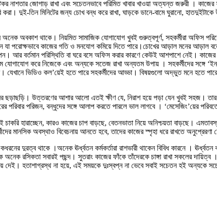
িকর নাশতার জোগাড় রাখা এবং সচেতনভাবে পরিমিত খাবার খাওয়া অত্যন্ত জরুরী । কাজের ফাঁ
ি করা। দুই-তিন মিনিটের জন্য চোখ বন্ধ করে রাখা, ঘাড়কে ডানে-বামে ঘুরানো, হাতদুইটাকে
ঝির অনেক অবকাশ থাকে। নিয়মিত সামাজিক যোগাযোগ খুবই গুরুত্বপূর্ণ, সহকর্মীরা অফিস 
েন যা পরোক্ষভাবে কাজের গতি ও মনযোগ কমিয়ে দিতে পারে।চোখের আড়াল মনের আড়াল বলেও 
ন। আর বর্তমান পরিস্থিতি বা ঘরে বসে অফিস করার কারণে কেউই আশপাশে নেই। কাজের ফাঁ
ধ্যমে যোগাযোগ করে নিজেকে এবং অন্যকে সতেজ রাখা অন্যতম উপায় । সহকর্মীদের সঙ্গে ‘ইন
ে। যেখানে ভিডিও কল’য়েই হতে পারে সহকর্মীদের আড্ডা। বিষয়গুলো অদ্ভুত মনে হতে পারে,
বরের ছড়াছড়ি। উত্তরণের আশার আলো এতই ক্ষীণ যে, নিরাশ হয়ে পড়া যেন খুবই সহজ। তার ওপ
রের পরিবার পরিজন, বন্ধুদের সঙ্গে আলাপ করতে পারলে ভাল লাগবে । ‘মেসেজিং’য়ের পরিবর
চাকরি হারাচ্ছেন, কারও কাজের চাপ বাড়ছে, বেতনভাতা নিয়ে অনিশ্চয়তা বাড়ছে। এমতাবস্থায় ক
্মীদের মানসিক অবস্থাও বিবেচনায় আনতে হবে, তাদের কাজের স্পৃহা ধরে রাখতে অনুপ্রেরণা
একধরনের দুরত্ব থাকে ।অনেক ঊর্ধ্বতন কর্মকর্তারা রাশভারী থাকেন বিবিধ কারনে । ঊর্ধ্ব
চক অনেক রসিকতা সবারই পছন্দ। সুতরাং কাজের ফাঁকে তাঁদেরকে চাঙ্গা রাখা সকলের দায়িত্ব 
িয়ে দেই। হতাশাগ্রস্থ না হয়ে, এই সময়কে দুঃস্বপ্ন না ভেবে সবাই সচেতন হই অন্যকে স