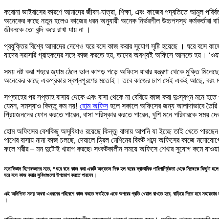
করোনা ভাইরাসের কারণে আমাদের জীবন-যাত্রা, শিক্ষা, এবং কাজের পদ্বতিতে আমুল পরি
অনেকের কাছে নতুন হলেও কাজের ধরন অনুযায়ী অনেক নির্ভরশীল উচ্চপদস্থ কর্মকর্তার
জীবনকে তো বন্দি করে রাখা যায় না ।
প্রযুক্তির বিশ্বে আমাদের দেশেও ঘরে বসে কাজ করার সুযোগ সৃষ্টি হয়েছে । ঘরে বসে 
যাদের সরাসরি গ্রাহকদের সঙ্গে কাজ করতে হয়, তাদের অবশ্যই অফিসে আসতে হয়। ‘ওয়
সময় নষ্ট করা শহুরে জ্যাম ঠেলে ভাল কাপড় পড়ে অফিসে যাবার যন্ত্রণা থেকে মুক্তি 
অনেকের কাছে একপ্রকার স্বপ্নপূরণের মতোই। তবে কাজের চাপ সেই একই আছে, বরং
সপ্তাহের পর সপ্তাহ বাসায় থেকে এবং বাসা থেকে না বেরিয়ে কাজ করা দুঃস্বপ্ন মনে হ
যেমন, সমস্যাও কিন্তু কম নয়!
হোম অফিস
হলে সকালে অফিসের জন্য আলাদাভাবে তৈরি হও
প্রিয়জনদের ফোন করতে পারেন, বাসা পরিস্কার করতে পারেন, খুশি মনে পরিবারকে সময় দেও
হোম অফিসের বেশকিছু অসুবিধাও রয়েছে কিন্তু৷ বাসায় আপনি যা ইচ্ছে তাই খেতে পারছে
পাশের বাসায় নানা কাজ চলছে, দেয়ালে ড্রিল মেশিনের বিকট শব্দে অফিসের কাজে মনোযোগে 
ফলে শরীর – মন দুটোই খারাপ করছে৷ সংকটকালীন সময়ে অফিসে শেখার সুযোগ কমে যাওয়া, 
মনোবিজ্ঞান বিশেষজ্ঞদের মতে, “ঘরে বসে কাজ করা একটি অন্যতম দিক হল ঘরের স্বাভাবিক পারিপার্শ্বিকতা থেকে নিজেকে কিছুটা হ
ঘরে বসে কাজ করার সুবিধাগুলো উপভোগ করতে পারবেন।
এই অনিশ্চিত সময় অথবা এধরনের পরিবেশে কাজ করতে সবাইকে একে অপরের প্রতি খেয়াল রাখতে হবে, বাড়িয়ে দিতে হবে সহায়তার 
।