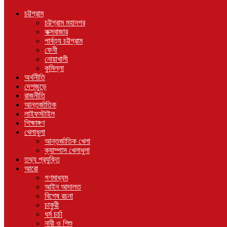
চট্টগ্রাম
চট্টগ্রাম মহানগর
কক্সবাজার
পার্বত্য চট্টগ্রাম
ফেনী
নোয়াখালী
কুমিল্লা
অর্থনীতি
দেশজুড়ে
রাজনীতি
আন্তর্জাতিক
লাইফস্টাইল
শিক্ষাঙ্গণ
খেলাধুলা
আন্তর্জাতিক খেলা
ক্যাম্পাস খেলাধুলা
তথ্য প্রযুক্তি
আরো
গণমাধ্যম
আইন আদালত
বিশেষ রচনা
চাকুরী
ধর্ম চর্চা
নারী ও শিশু