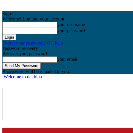
Sign in
Welcome! Log into your account
your username
your password
Forgot your password? Get help
Password recovery
Recover your password
your email
A password will be e-mailed to you.
Welcome to dakhina