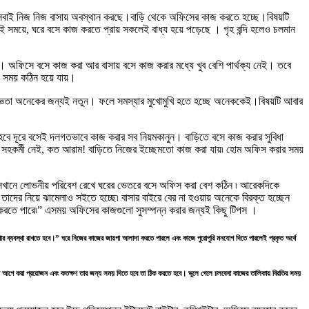
্ধ। সবাই নিজ নিজ বাসায় অবস্থান করছে।বাড়ি থেকে অফিসের কাজ করতে হচ্ছে।বিষয়টি
 সময়ে, ঘরে বসে কাজ করতে প্রায় সকলেই বাধ্য হয়ে পড়েছে । গৃহ বন্দি হলেও চলমান
। অফিসে বসে কাজ করা আর বাসায় বসে কাজ করার মধ্যে খুব বেশি পার্থক্য নেই। তবে
ক সময় কঠিন হয়ে যায়।
ভিজ্ঞতা অনেকের জন্যই নতুন। ফলে সমস্যার মুখোমুখি হতে হচ্ছে অনেককেই।বিষয়টি আবার
হবে দূরে বসেই দলগতভাবে কাজ করার সব নিয়মকানুন। বাড়িতে বসে কাজ করার সুবিধা
র সহকর্মী নেই, কত আরাম! বাড়িতে নিজের ইচ্ছেমতো কাজ করা যায়৷ হোম অফিস করার সময়
োদ সেখানে লোভনীয় পরিবেশ রেখে ঘরের ভেতরে বসে অফিস করা বেশ কঠিন ৷ আরেকদিকে
র তাদের নিয়ে ঝামেলাও সইতে হচ্ছে৷ বাসার বাইরে বের না হওয়ায় অনেকে বিরক্ত হচ্ছেন
ল করতে পারে৷” এসময় অফিসের কাজগুলো সুসম্পন্ন করার জন্যই কিছু টিপস ।
াখার ব্যবস্থা রাখতে হবে।” ঘরে নিজের কাজের জায়গা আলাদা করতে পারলে এবং কাজে পুরোপুরি মনযোগ দিতে পারলেই প্রকৃত অর্থে
ো আগে করা প্রয়োজন এবং কতক্ষণ তার জন্য সময় দিতে হবে তা ঠিক করতে হবে। ভুলে গেলে চলবেনা কাজের তালিকায় বিরতির সময়