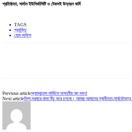
প্রতিষ্ঠাতা
,
সার্দান
ইউনির্ভাসিটি
ও
টেকসই
উন্নয়ন
কর্মি
TAGS
প্রযুক্তি
হোম অফিস
Share
Previous article
অ্যাম্বুলেন্স সার্ভিসে অসহনীয় শব্দ দূষণ!
Next article
বিশ্ব দরবারে মাথা উঁচু করে চলবো। আমরা আমাদের স্বাধীনতা-সার্বভৌমত্ব 