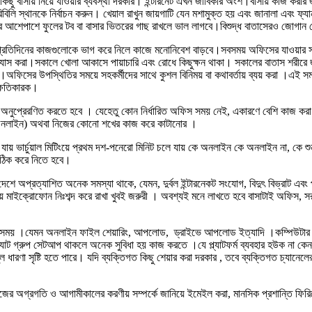
ু বাসায় নিয়ে যাওয়ার ব্যবস্থা দরকার। ইন্টারনেট এখন জীবিকার অংশ।বাসায় কাজ করার জন্
িরিবিলি স্থানকে নির্বাচন করুন। খেয়াল রাখুন জায়গাটি যেন মশামুক্ত হয় এবং জানালা এবং
র আশেপাশে ফুলের টব বা বাসার ভিতরের গাছ রাখলে ভাল লাগবে।বিশুদ্ধ বাতাসেরও জোগান
রতিদিনের কাজগুলোকে ভাগ করে নিলে কাজে মনোনিবেশ বাড়বে।সবসময় অফিসের যাওয়ার সময় 
 অভ্যাস করা।সকালে খোলা আকাসে পায়াচারি এবং রোধে কিছুক্ষন থাকা। সকালের বাতাস শর
িসের উপস্থিতির সময়ে সহকর্মীদের সাথে কুশল বিনিময় বা কথাবর্তায় ব্যয় করা ।এই সময়
ক্ষতিকারক।
অনুপ্রেরণিত করতে হবে । যেহেতু কোন নির্ধারিত অফিস সময় নেই, একারণে বেশি কাজ কর
অথবা অনলাইন) অথবা নিজের কোনো শখের কাজ করে কাটানোর ।
েখা যায় ভার্চুয়াল মিটিংয়ে প্রথম দশ-পনেরো মিনিট চলে যায় কে অনলাইন কে অনলাইন না, ক
ঠিক করে নিতে হবে।
 অপ্রত্যাশিত অনেক সমস্যা থাকে, যেমন, দুর্বল ইন্টারনেকট সংযোগ, বিদুৎ বিভ্রাট এবং
ইক্রোফোন নিঃশব্দ করে রাখা খুবই জরুরী । অবশ্যই মনে লাখতে হবে বাসাটাই অফিস, সরাসরি 
।
ত সময় ।যেমন অনলাইন ফাইল শেয়ারিং, আপলোড, ড্রাইভে আপলোড ইত্যাদি ।কম্পিউটার পর্দা
যাট গ্রুপ সেটআপ থাকলে অনেক সুবিধা হয় কাজ করতে ।যে প্ল্যাটফর্ম ব্যবহার হউক না কে
 ধারণা সৃষ্টি হতে পারে। যদি ব্যক্তিগত কিছু শেয়ার করা দরকার , তবে ব্যক্তিগত চ্যানেলে
র অগ্রগতি ও আগামীকালের করণীয় সম্পর্কে জানিয়ে ইমেইল করা, মানসিক প্রশান্তি ফিরি