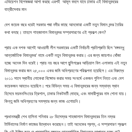
এভিয়েশন বিশেষজ্ঞরা আশা করছে এরপই আমূল বদলে যাবে ঢাকার এই বিমানবন্দরের
যাত্রীসেবার মান
বেশ কয়েক বছর ধরেই সরকার পদ্মা নদীর কাছে আনকোরা একটি নতুন বিমান বন্দর তৈরির
কথা বলছে। তাহলে শাহজালাল বিমানবন্দর সম্প্রসারণের এই প্রকল্প কেন?
প্রায় এক দশক আগেই আওয়ামী লীগ সরকারের একটি নির্বাচনী প্রতিশ্রুতি ছিল ‘বঙ্গবন্ধু
আন্তর্জাতিক বিমানবন্দর’ নামে একটি নতুন বিমানবন্দর করার। এর জন্য জায়গাও খোঁজা
হচ্ছে অনেক দিন ধরেই। প্রায় নয় বছর আগে মুন্সিগঞ্জের আড়িয়াল বিল এলাকায় এই নতুন
বিমানবন্দর করার জন ২৫,০০০ একর জমি অধিগ্রহণের পরিকল্পনা হয়েছিল। এর বিরুদ্ধে
২০১১ সালে স্থানীয় লোকেরা বিক্ষোভ করার সময় সংঘর্ষে একজন পুলিশ নিহত এবং বেশ
কয়েকজন আহতও হয়েছিল। পরে বিভিন্ন সময় এ বিমানবন্দরের জন্য সম্ভাব্য স্থান
হিসেবে ময়মনসিংহের ত্রিশাল, ঢাকার নিকটবর্তী দোহার, এবং মাদারীপুরের নাম শোনা যায়।
কিন্তু জমি অধিগ্রহণের সমস্যার জন্য কাজ এগোয়নি।
প্রধানমন্ত্রী শেখ হাসিনা শনিবার ২৮ ডিসেম্বর শাহজালাল বিমানবন্দরের তিন নম্বর
টার্মিনালের নির্মাণ কাজের উদ্বোধন করেছেন। তাই অনেকের প্রশ্ন, এ সম্প্রসারণ প্রকল্প
কি এই ইঙ্গিত করে যে প্রস্তাবিত বঙ্গবন্ধু আন্তর্জাতিক বিমানবন্দর আপাতত হচ্ছে না?