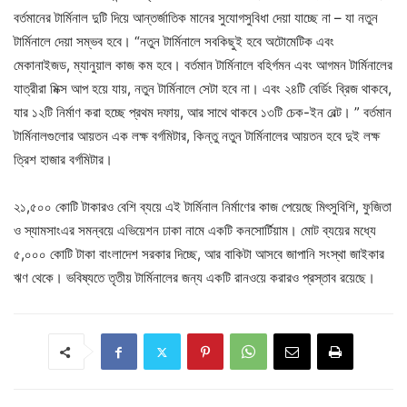
বর্তমানের টার্মিনাল দুটি দিয়ে আন্তর্জাতিক মানের সুযোগসুবিধা দেয়া যাচ্ছে না – যা নতুন
টার্মিনালে দেয়া সম্ভব হবে। “নতুন টার্মিনালে সবকিছুই হবে অটোমেটিক এবং
মেকানাইজড, ম্যানুয়াল কাজ কম হবে। বর্তমান টার্মিনালে বহির্গমন এবং আগমন টার্মিনালের
যাত্রীরা মিক্স আপ হয়ে যায়, নতুন টার্মিনালে সেটা হবে না। এবং ২৪টি বের্ডিং ব্রিজ থাকবে,
যার ১২টি নির্মাণ করা হচ্ছে প্রথম দফায়, আর সাথে থাকবে ১৩টি চেক-ইন বেল্ট। ” বর্তমান
টার্মিনালগুলোর আয়তন এক লক্ষ বর্গমিটার, কিন্তু নতুন টার্মিনালের আয়তন হবে দুই লক্ষ
ত্রিশ হাজার বর্গমিটার।
২১,৫০০ কোটি টাকারও বেশি ব্যয়ে এই টার্মিনাল নির্মাণের কাজ পেয়েছে মিৎসুবিশি, ফুজিতা
ও স্যামসাংএর সমন্বয়ে এভিয়েশন ঢাকা নামে একটি কনসোর্টিয়াম। মোট ব্যয়ের মধ্যে
৫,০০০ কোটি টাকা বাংলাদেশ সরকার দিচ্ছে, আর বাকিটা আসবে জাপানি সংস্থা জাইকার
ঋণ থেকে। ভবিষ্যতে তৃতীয় টার্মিনালের জন্য একটি রানওয়ে করারও প্রস্তাব রয়েছে।