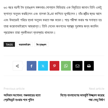
৬৩ বছর বয়সী টম হ্যাঙ্কস মঙ্গলবার সোশ্যাল মিডিয়ায় এক বিবৃতিতে জানান তিনি একটু
ক্লান্ত অনুভব করছিলেন এবং হালকা ঠাণ্ডা কাশিতে ভুগছিলেন। তাঁর স্ত্রীর জ্বর আসে
এবং উভয়েরই শরিরে ব্যথা অনুভব করতে শুরু করেন। পড়ে পরীক্ষা করার পর সনাক্ত হয়
তারা করোনাভাইরাসে আক্রান্ত। তিনি লেখেন জনগনের স্বাস্থ্য সুরক্ষার জন্য জতদিন
প্রয়োজন তারা পৃথকীকরণ ব্যবস্থায় থাকবেন।
TAGS
করোনাভাইরাস
টম হ্যাঙ্কস
Previous article
Next article
সংবিধান সংশোধন: পঞ্চমবারের মতো
বিশ্বে বাংলাদেশের ভাবমূর্তি উজ্জ্বল করেছে
প্রেসিডেন্ট হওয়ার পথে পুতিন
পদ্মা সেতু নির্মাণ