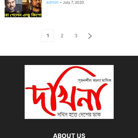
admin
-
July 7, 2020
1
2
3
ABOUT US