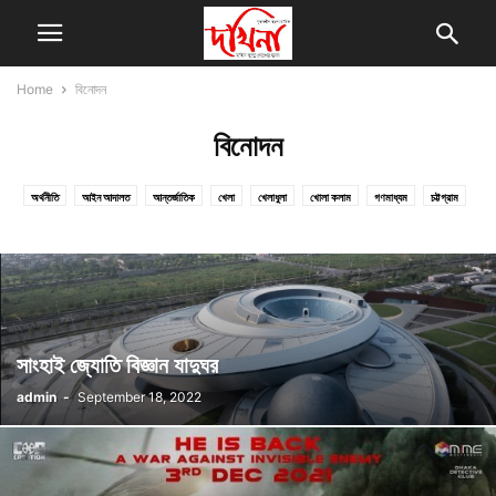
Home
বিনোদন
বিনোদন
অর্থনীতি
আইন আদালত
আন্তর্জাতিক
খেলা
খেলাধুলা
খোলা কলাম
গণমাধ্যম
চট্টগ্রাম
চাকুরী
ছবি গ্যালারি
জাতীয়
তথ্য প্রযুক্তি
দেশজুড়ে
ধর্ম চর্চা
নারী ও শিশু
প্রতিবেদন
প্রধান খবর
প্রবাস
প্রযুক্তি
ফ্যাশন
বিনোদন
বিশেষ রচনা
ভিন্ন খবর
ভ্রমন
মাসিক দখিনা
রাজনীতি
রান্না-বান্না
লাইফস্টাইল
শিক্ষাঙ্গণ
শিল্প সাহিত্য
সংগঠন
সম্পাদকীয়
সাম্প্রতিক
স্বাস্থ্য প্রতিদিন
সাংহাই জ্যোতি বিজ্ঞান যাদুঘর
admin
-
September 18, 2022