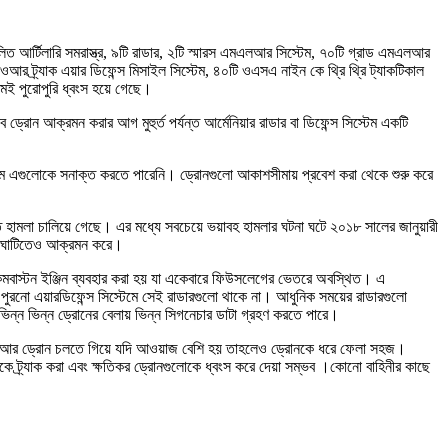
ালিত আর্টিলারি সমরাস্ত্র, ৯টি রাডার, ২টি স্মারস এমএলআর সিস্টেম, ৭০টি গ্রাড এমএলআর
ওআর ট্র্যাক এয়ার ডিফেন্স মিসাইল সিস্টেম, ৪০টি ওএসএ নাইন কে থ্রি থ্রি ট্যাকটিকাল
েমই পুরোপুরি ধ্বংস হয়ে গেছে।
ন আক্রমন করার আগ মুহুর্ত পর্যন্ত আর্মেনিয়ার রাডার বা ডিফেন্স সিস্টেম একটি
েম এগুলোকে সনাক্ত করতে পারেনি। ড্রোনগুলো আকাশসীমায় প্রবেশ করা থেকে শুরু করে
তে হামলা চালিয়ে গেছে। এর মধ্যে সবচেয়ে ভয়াবহ হামলার ঘটনা ঘটে ২০১৮ সালের জানুয়ারী
ীর ঘাটিতেও আক্রমন করে।
কমবাস্টন ইঞ্জিন ব্যবহার করা হয় যা একেবারে ফিউসলেগের ভেতরে অবস্থিত। এ
ুরনো এয়ারডিফেন্স সিস্টেমে সেই রাডারগুলো থাকে না। আধুনিক সময়ের রাডারগুলো
িন্ন ভিন্ন ড্রোনের বেলায় ভিন্ন সিগনেচার ডাটা গ্রহণ করতে পারে।
য়। আর ড্রোন চলতে গিয়ে যদি আওয়াজ বেশি হয় তাহলেও ড্রোনকে ধরে ফেলা সহজ।
্র্যাক করা এবং ক্ষতিকর ড্রোনগুলোকে ধ্বংস করে দেয়া সম্ভব ।কোনো বাহিনীর কাছে