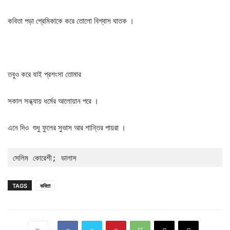
কবিতা পড়া প্রেমিকাকে করে তোলো বিশ্বাস ঘাতক ।
তবুও করে যাই প্রশংসা তোমার
সকাল সন্ধ্যায় ধর্মের আলোয়ান পরে ।
এনে দিও শুধু ফুলের সুভাস আর শান্তির পায়রা ।
সেলিম কোরেশী; ডালাস
TAGS
কবিতা