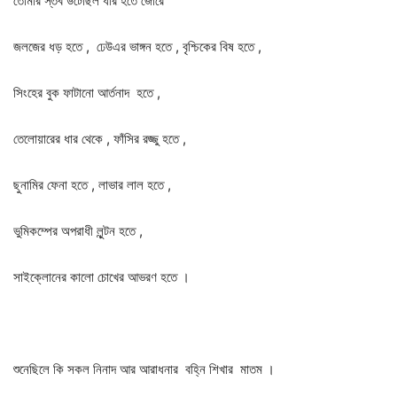
তোমার স্তব উটেছিল ধীর হতে জোরে
জলজের ধড় হতে , ঢেউএর ভাঙ্গন হতে , বৃশ্চিকের বিষ হতে ,
সিংহের বুক ফাটানো আর্তনাদ হতে ,
তেলোয়ারের ধার থেকে , ফাঁসির রজ্জু হতে ,
ছুনামির ফেনা হতে , লাভার লাল হতে ,
ভুমিকম্পের অপরাধী লুন্টন হতে ,
সাইক্লোনের কালো চোখের আভরণ হতে ।
শুনেছিলে কি সকল নিনাদ আর আরাধনার বহ্নি শিখার মাতম ।