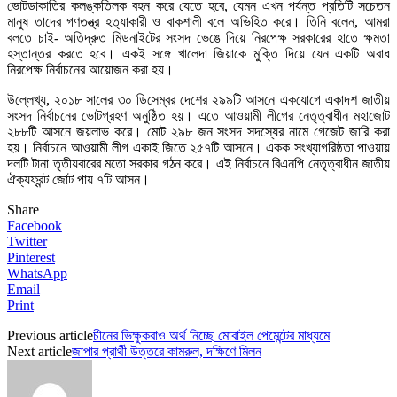
ভোটডাকাতির কলঙ্কতিলক বহন করে যেতে হবে, যেমন এখন পর্যন্ত প্রতিটি সচেতন
মানুষ তাদের গণতন্ত্র হত্যাকারী ও বাকশালী বলে অভিহিত করে। তিনি বলেন, আমরা
বলতে চাই- অতিদ্রুত মিডনাইটের সংসদ ভেঙে দিয়ে নিরপেক্ষ সরকারের হাতে ক্ষমতা
হস্তান্তর করতে হবে। একই সঙ্গে খালেদা জিয়াকে মুক্তি দিয়ে যেন একটি অবাধ
নিরপেক্ষ নির্বাচনের আয়োজন করা হয়।
উল্লেখ্য, ২০১৮ সালের ৩০ ডিসেম্বর দেশের ২৯৯টি আসনে একযোগে একাদশ জাতীয়
সংসদ নির্বাচনের ভোটগ্রহণ অনুষ্ঠিত হয়। এতে আওয়ামী লীগের নেতৃত্বাধীন মহাজোট
২৮৮টি আসনে জয়লাভ করে। মোট ২৯৮ জন সংসদ সদস্যের নামে গেজেট জারি করা
হয়। নির্বাচনে আওয়ামী লীগ একাই জিতে ২৫৭টি আসনে। একক সংখ্যাগরিষ্ঠতা পাওয়ায়
দলটি টানা তৃতীয়বারের মতো সরকার গঠন করে। এই নির্বাচনে বিএনপি নেতৃত্বাধীন জাতীয়
ঐক্যফ্রন্ট জোট পায় ৭টি আসন।
Share
Facebook
Twitter
Pinterest
WhatsApp
Email
Print
Previous article
চীনের ভিক্ষুকরাও অর্থ নিচ্ছে মোবাইল পেমেন্টের মাধ্যমে
Next article
জাপার প্রার্থী উত্তরে কামরুল, দক্ষিণে মিলন