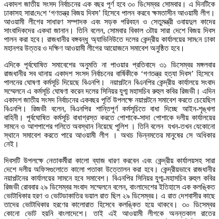
একাদশ জাতীয় সংসদ নির্বাচনের এক বছর পূর্ণ হবে ৩০ ডি‌সেম্বর সোমবার। এ দিনটিকে
ঢাকাসহ সারা‌দে‌শে ‘গণতন্ত্র বিজয় দিবস’ হিসেবে পালন করবে ক্ষমতাসীন আওয়ামী লীগ।
আওয়ামী লীগের সাধারণ সম্পাদক এবং সড়ক পরিবহন ও সেতুমন্ত্রী ওবায়দুল কাদের
সাংবাদিকদের একথা জানান। তিনি বলেন, সোমবার বিকাল ৩টায় সারা দেশে বিজয় দিবস
পালন করা হবে। রাজধানীর বঙ্গবন্ধু অ্যাভিনিউতে দলের কেন্দ্রীয় কার্যালয়ের সাম‌নে ঢাকা
মহানগর উত্তর ও দক্ষিণ আওয়ামী লীগের আয়োজনে সমাবেশ অনুষ্ঠিত হবে।
এদিকে পূর্বঘোষিত সমাবেশের অনুমতি না পাওয়ার প্রতিবাদে ৩১ ডিসেম্বর মঙ্গলবার
রাজধানীর সব থানায় একাদশ সংসদ নির্বাচনের বার্ষিকীকে ‘গণতন্ত্র হত্যা দিবস’ হিসেবে
পালনের ঘোষণা কর্মসূচি দিয়েছে বিএনপি। নয়াপল্টনে বিএনপির কেন্দ্রীয় কার্যালয়ে সংবাদ
সম্মেলনে এ কর্মসূচি ঘোষণা করেন দলের সিনিয়র যুগ্ম মহাসচিব রুহুল কবির রিজভী। এদিন
একাদশ জাতীয় সংসদ নির্বাচনের একবছর পূর্তি উপলক্ষে নয়াপল্টনে সমাবেশ করতে চেয়েছিল
বিএনপি। রিজভী বলেন, বিএনপির শান্তিপূর্ণ কর্মসূচিতে বাধা দিচ্ছে আইন-শৃঙ্খলা
বাহিনী। পূর্বঘোষিত কর্মসূচি বাধাগ্রস্ত করতে পোশাকে-সাদা পোশাকে দলীয় কার্যালয়ের
সামনে ও আশপাশের গলিতে অবস্থান নিয়েছে পুলিশ । তিনি বলেন যখন-তখন যেকোনো
স্থানে সমাবেশ করতে পারে আওয়ামী লীগ । অথচ ভিন্নমতের মানুষের সে অধিকার
নেই।
দিবসটি উপলক্ষে নেতাকর্মীরা কালো ব্যাজ ধারণ করবেন এবং কেন্দ্রীয় কার্যালয়সহ সারা
দেশে দলীয় অফিসগুলোতে কালো পতাকা উত্তোলন করা হবে। কেন্দ্রীয়ভাবে রাজধানীর
নয়াপল্টনের কার্যালয়ের সামনে হবে সমাবেশ। বিএনপির সিনিয়র যুগ্ম-মহাসচিব রুহুল কবির
রিজভী রোববার ২৯ ডিসেম্বর সংবাদ সম্মেলনে বলেন, বাংলাদেশের ইতিহাসে এক কলঙ্কিত
ভোটাধিকার হরণ ও ভোটডাকাতির ভয়াল রাত ছিল ২৯ ডিসেম্বর। এ রাত দেশবাসীর কাছে
তাদের ভোটাধিকার হরণের কালোরাত হিসেবে কলঙ্কিত হয়ে থাকবে। ৩০ ডিসেম্বর
কোনো ভোট হয়নি বাংলাদেশে। তাই এই আওয়ামী লীগকে অনন্তকাল রাতের