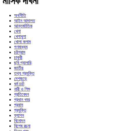
মাসিক দখিনা
অর্থনীতি
আইন আদালত
আন্তর্জাতিক
খেলা
খেলাধুলা
খোলা কলাম
গণমাধ্যম
চট্টগ্রাম
চাকুরী
ছবি গ্যালারি
জাতীয়
তথ্য প্রযুক্তি
দেশজুড়ে
ধর্ম চর্চা
নারী ও শিশু
প্রতিবেদন
প্রধান খবর
প্রবাস
প্রযুক্তি
ফ্যাশন
বিনোদন
বিশেষ রচনা